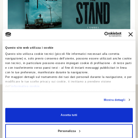
Questo sito web utilizza i cookie
Questo sito utilizza cookie tecnici (piccoli file informatici necessari alla corretta
— PAROLA ALL'AUTORE
navigazione) e, solo previo consenso dell’utente, possono essere utilizzati anche cookie
Loredana Lipperini racconta
non tecnici, in particolare possono essere impiegati cookie di profilazione - di terze parti
e con trasferimento verso paesi terzi - al fine di inviarti messaggi pubblicitari in linea
“L'ombra dello scorpione”
con le tue preferenze, manifestate durante la navigazione.
Per maggiori dettagli sul trattamento dei tuoi dati personali durante la navigazione, e per
modificare le tue scelte privacy sui cookie, ti invitiamo a prendere visione
dell’
informativa cookie
.
Chiudendo il banner tramite la “X” prosegui la navigazione senza alcuna profilazione e
con installazione dei soli cookie tecnici. Selezionando “Accetta tutti” presti il tuo
Mostra dettagli
consenso alla profilazione che potrai revocare in ogni momento
Revoca
Accetta tutti
Personalizza