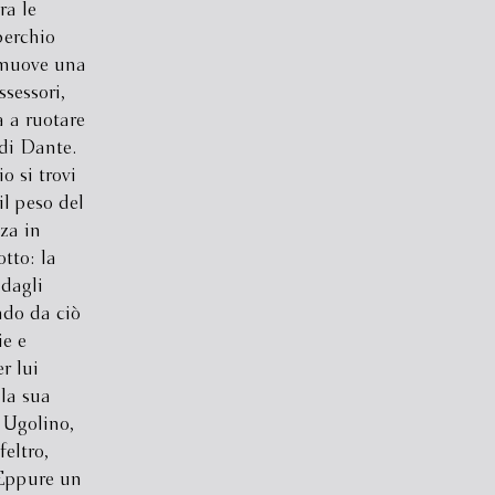
ra le
perchio
 muove una
ssessori,
ia a ruotare
 di Dante.
o si trovi
il peso del
za in
tto: la
 dagli
ndo da ciò
ie e
r lui
 la sua
e Ugolino,
eltro,
. Eppure un