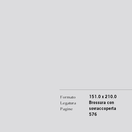
Formato
151.0 x 210.0
Legatura
Brossura con
Pagine
sovraccoperta
576