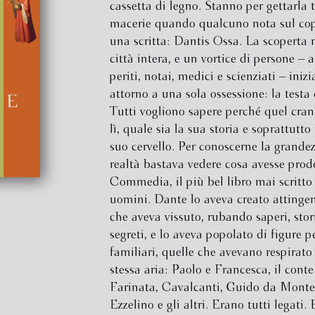
cassetta di legno. Stanno per gettarla t
macerie quando qualcuno nota sul co
una scritta: Dantis Ossa. La scoperta
città intera, e un vortice di persone – a
periti, notai, medici e scienziati – iniz
attorno a una sola ossessione: la testa
Tutti vogliono sapere perché quel crani
lì, quale sia la sua storia e soprattutto 
suo cervello. Per conoscerne la grandez
realtà bastava vedere cosa avesse prodo
Commedia, il più bel libro mai scritto
uomini. Dante lo aveva creato attinge
che aveva vissuto, rubando saperi, stor
segreti, e lo aveva popolato di figure pe
familiari, quelle che avevano respirato
stessa aria: Paolo e Francesca, il cont
Farinata, Cavalcanti, Guido da Montef
Ezzelino e gli altri. Erano tutti legati