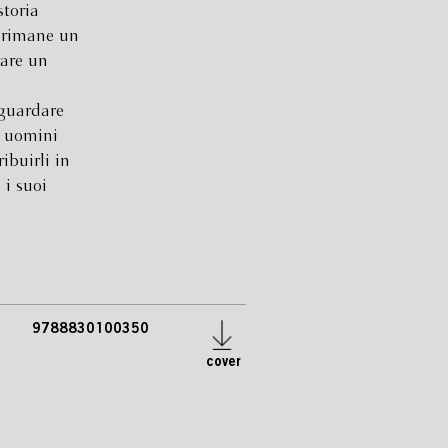
storia
o rimane un
rare un
 guardare
i uomini
ibuirli in
 i suoi
9788830100350
cover