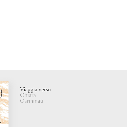
Viaggia verso
Chiara
Carminati