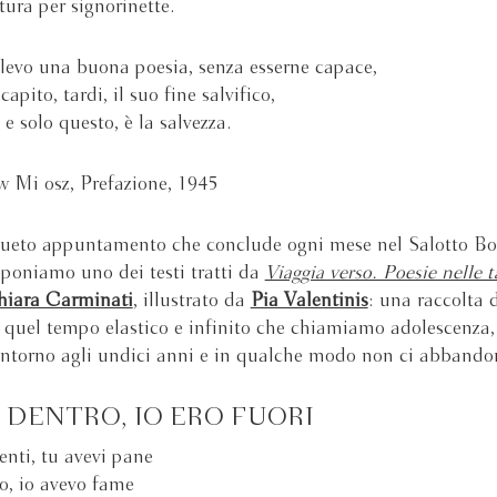
tura per signorinette.
levo una buona poesia, senza esserne capace,
capito, tardi, il suo fine salvifico,
 e solo questo, è la salvezza.
w Miłosz, Prefazione, 1945
nsueto appuntamento che conclude ogni mese nel Salotto B
oponiamo uno dei testi tratti da
Viaggia verso. Poesie nelle t
iara Carminati
, illustrato da
Pia Valentinis
: una raccolta 
 quel tempo elastico e infinito che chiamiamo adolescenza,
intorno agli undici anni e in qualche modo non ci abbando
I DENTRO, IO ERO FUORI
enti, tu avevi pane
io, io avevo fame