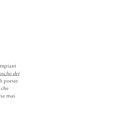
ompiani
asche dei
di poesie
 che
na mai.