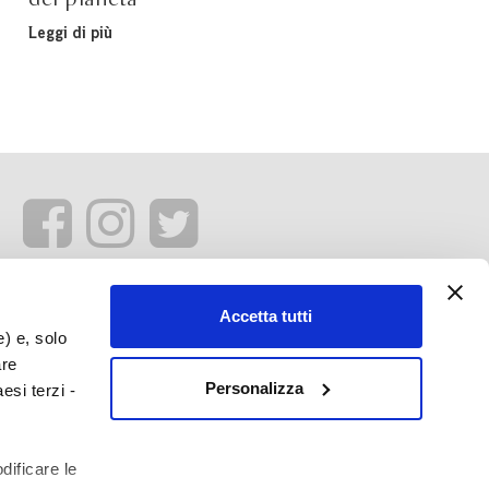
Leggi di più
Accetta tutti
e) e, solo
are
Personalizza
esi terzi -
dificare le