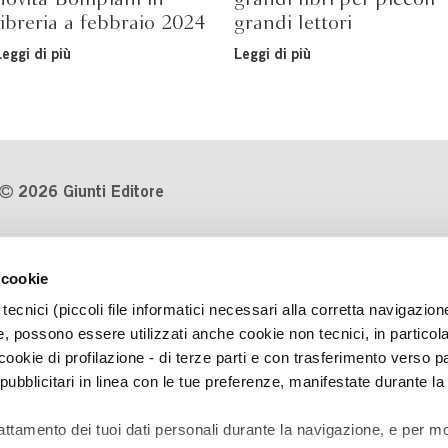
libreria a febbraio 2024
grandi lettori
Leggi di più
Leggi di più
2026 Giunti Editore
P.Iva 03314600481
 cookie
Codice fiscale 8009810484
tecnici (piccoli file informatici necessari alla corretta navigazion
Numero d'iscrizione al Registro
, possono essere utilizzati anche cookie non tecnici, in particol
Imprese di Milano REA 1327444
okie di profilazione - di terze parti e con trasferimento verso pa
 pubblicitari in linea con le tue preferenze, manifestate durante la
Informativa sulla privacy
Cookie Policy
rattamento dei tuoi dati personali durante la navigazione, e per mo
Contatti