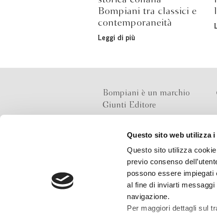
Bompiani tra classici e
contemporaneità
Leggi di più
Bompiani è un marchio
Giunti Editore
Questo sito web utilizza i
Sede operativa
Questo sito utilizza cookie 
Via Bolognese 165,
previo consenso dell’utente
50139 Firenze
possono essere impiegati co
al fine di inviarti messaggi
Sede legale
navigazione.
Via G.B.Pirelli 30,
Per maggiori dettagli sul t
20124 Milano