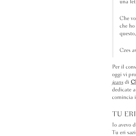
una let
Che vo
che ho 
questo,
Czesła
Per il co
oggi vi pr
jeans
di
Ch
dedicate a
comincia 
TU ER
Io avevo d
Tu eri saz