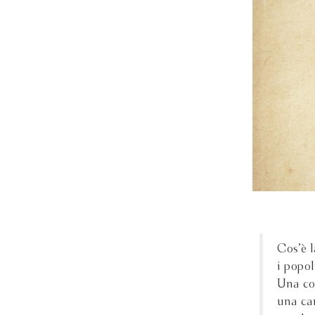
Cos’è l
i popol
Una com
una can