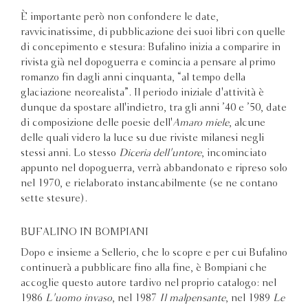
È importante però non confondere le date,
ravvicinatissime, di pubblicazione dei suoi libri con quelle
di concepimento e stesura: Bufalino inizia a comparire in
rivista già nel dopoguerra e comincia a pensare al primo
romanzo fin dagli anni cinquanta, “al tempo della
glaciazione neorealista”. Il periodo iniziale d'attività è
dunque da spostare all'indietro, tra gli anni ’40 e ’50, date
di composizione delle poesie dell'
Amaro miele
, alcune
delle quali videro la luce su due riviste milanesi negli
stessi anni. Lo stesso
Diceria dell'untore
, incominciato
appunto nel dopoguerra, verrà abbandonato e ripreso solo
nel 1970, e rielaborato instancabilmente (se ne contano
sette stesure).
BUFALINO IN BOMPIANI
Dopo e insieme a Sellerio, che lo scopre e per cui Bufalino
continuerà a pubblicare fino alla fine, è Bompiani che
accoglie questo autore tardivo nel proprio catalogo: nel
1986
L'uomo invaso
, nel 1987
Il malpensante
, nel 1989
Le