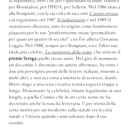
la Repubblica
, oltre che per i quotidiani siciliani; traduce
per Mondadori, per l'INDA, per Sellerio. Nel 1986 sbarca
alla Bompiani, con la raccolta di racconti
L'uomo invaso
,
cui seguiranno nel 1987
Il malpensante
e nel 1989
Il
matrimonio illustrato
, nato in origine come bomboniera-
plaquette
per le sue “prudentissime nozze (premeditate
per quasi un quarto di secolo)” con l'ex allieva Giovanna
Leggio. Nel 1988, sempre per Bompiani, esce l'altro suo
titolo più celebre,
Le menzogne della notte
, che ottiene il
premio Strega
quello stesso anno. Nel giro di nemmeno
un decennio è diventato un autore affermato, ha vinto i
due più prestigiosi premi delle lettere italiane, insieme a
molti altri, e non accenna a smettere di scrivere, dando
libero sfogo a una vena creativa tenuta segreta troppo a
lungo. Nonostante la celebrità, rimane legatissimo ai suoi
luoghi, a quella Comiso che in un certo senso ne ha
decretato anche la nascita letteraria. E per ironia della
sorte morirà per un incidente sulla statale tra la città
natale e Vittoria quindici anni soltanto dopo il suo
esordio.