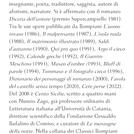
insegnante, poeta, traduttore, saggista, autore di
aforismi, narratore. Si è affermato con il romanzo
Diceria dell’untore
(premio Supercampiello 1981).
Tra le sue opere pubblicate da Bompiani
L’uomo
invaso
(1986),
Il malpensante
(1987),
L’isola nuda
(1988),
Il matrimonio illustrato
(1989),
Saldi
d’autunno
(1990),
Qui pro quo
(1991),
Argo il cieco
(1992),
Calende greche
(1992),
Il Guerrin
Meschino
(1993),
Museo d’ombre (
1993),
Bluff di
parole
(1994),
Tommaso e il fotografo cieco
(1996),
Dizionario dei personaggi di romanzo
(2000),
Favola
del castello senza tempo
(2020),
Cere perse
(2022).
Del 2008 è
Cento Sicilie
, scritto a quattro mani
con Nunzio Zago, già professore ordinario di
Letteratura italiana all’Università di Catania,
direttore scientifico della Fondazione Gesualdo
Bufalino di Comiso, e curatore di
Le menzogne
della notte
. Nella collana dei Classici Bompiani