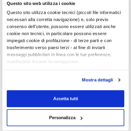
Questo sito web utilizza i cookie
Questo sito utilizza cookie tecnici (piccoli file informatici
necessari alla corretta navigazione) e, solo previo
Favola del castello
Cento Sicilie
consenso dell’utente, possono essere utilizzati anche
senza tempo
Gesualdo Bufalino,
cookie non tecnici, in particolare possono essere
Gesualdo Bufalino
Nunzio Zago
impiegati cookie di profilazione - di terze parti e con
trasferimento verso paesi terzi - al fine di inviarti
messaggi pubblicitari in linea con le tue preferenze,
manifestate durante la navigazione.
Per maggiori dettagli sul trattamento dei tuoi dati
personali durante la navigazione, e per modificare le tue
Mostra dettagli
scelte privacy sui cookie, ti invitiamo a prendere visione
dell’
informativa cookie
.
Chiudendo il banner tramite la “X” prosegui la
Accetta tutti
navigazione senza alcuna profilazione e con installazione
dei soli cookie tecnici. Selezionando “Accetta tutti” presti
il tuo consenso alla profilazione che potrai revocare in
Personalizza
ogni momento
Revoca