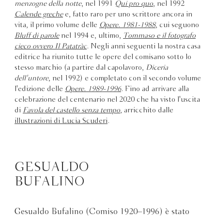
menzogne della notte
, nel 1991
Qui pro quo
, nel 1992
Calende greche
e, fatto raro per uno scrittore ancora in
vita, il primo volume delle
Opere. 1981-1988
, cui seguono
Bluff di parole
nel 1994 e, ultimo,
Tommaso e il fotografo
cieco ovvero Il Patatràc
. Negli anni seguenti la nostra casa
editrice ha riunito tutte le opere del comisano sotto lo
stesso marchio (a partire dal capolavoro,
Diceria
dell'untore
, nel 1992) e completato con il secondo volume
l'edizione delle
Opere. 1989-1996
. Fino ad arrivare alla
celebrazione del centenario nel 2020 che ha visto l'uscita
di
Favola del castello senza tempo
, arricchito dalle
illustrazioni di Lucia Scuderi
.
GESUALDO
BUFALINO
Gesualdo Bufalino (Comiso 1920–1996) è stato