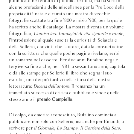
pubblicato né tentato di pubblicare nulla, ma ha scritto
alcune prefazioni a delle miscellanee per la Pro Loco della
propria città natale e curato una mostra di vecchie
fotografie scattate tra fine ’800 e inizio ’900, per la quale
ha scritto anche il catalogo. La mostra diventa un volume
fotografico,
Comiso ieri. Immagini di vita signorile e rurale
,
l'introduzione al quale suscita la curiosità di Sciascia e
della Sellerio, convinti che l'autore, data la consuetudine
con la scrittura che quelle poche pagine rivelano, serbi
un romanzo nel cassetto. Per due anni Bufalino nega e
tergiversa fino a che, nel 1981, a sessantuno anni, capitola
e dà alle stampe per Sellerio il libro che segna il suo
esordio, uno dei più tardivi nella storia della nostra
letteratura:
Diceria dell'untore
. Il romanzo ha un
immediato successo di critica e pubblico e vince quello
stesso anno il
premio Campiello
.
Di colpo, da emerito sconosciuto, Bufalino comincia a
pubblicare non solo con Sellerio, ma anche per Einaudi; a
scrivere per
il Giornale
,
La Stampa
,
Il Corriere della Sera
,