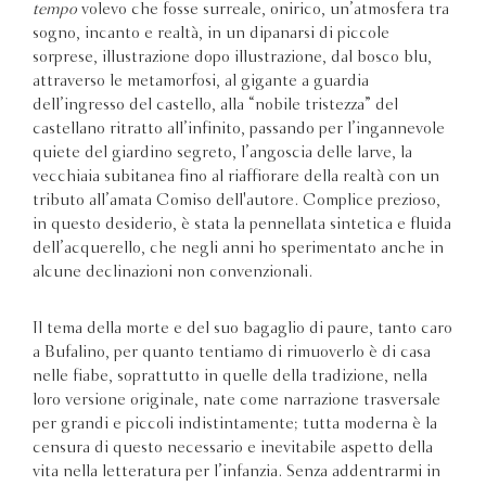
tempo
volevo che fosse surreale, onirico, un’atmosfera tra
sogno, incanto e realtà, in un dipanarsi di piccole
sorprese, illustrazione dopo illustrazione, dal bosco blu,
attraverso le metamorfosi, al gigante a guardia
dell’ingresso del castello, alla “nobile tristezza” del
castellano ritratto all’infinito, passando per l’ingannevole
quiete del giardino segreto, l’angoscia delle larve, la
vecchiaia subitanea fino al riaffiorare della realtà con un
tributo all’amata Comiso dell'autore. Complice prezioso,
in questo desiderio, è stata la pennellata sintetica e fluida
dell’acquerello, che negli anni ho sperimentato anche in
alcune declinazioni non convenzionali.
Il tema della morte e del suo bagaglio di paure, tanto caro
a Bufalino, per quanto tentiamo di rimuoverlo è di casa
nelle fiabe, soprattutto in quelle della tradizione, nella
loro versione originale, nate come narrazione trasversale
per grandi e piccoli indistintamente; tutta moderna è la
censura di questo necessario e inevitabile aspetto della
vita nella letteratura per l’infanzia. Senza addentrarmi in