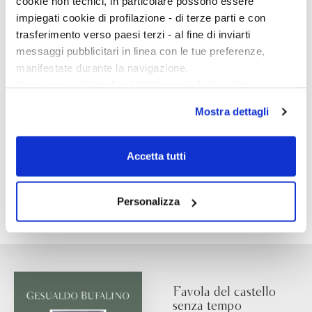
cookie non tecnici, in particolare possono essere
impiegati cookie di profilazione - di terze parti e con
trasferimento verso paesi terzi - al fine di inviarti
messaggi pubblicitari in linea con le tue preferenze,
manifestate durante la navigazione.
Per maggiori dettagli sul trattamento dei tuoi dati
personali durante la navigazione, e per modificare le tue
Mostra dettagli
scelte privacy sui cookie, ti invitiamo a prendere visione
dell’
informativa cookie
.
Chiudendo il banner tramite la “X” prosegui la
Accetta tutti
navigazione senza alcuna profilazione e con installazione
dei soli cookie tecnici. Selezionando “Accetta tutti” presti
il tuo consenso alla profilazione che potrai revocare in
Personalizza
ogni momento
Revoca
Favola del castello
senza tempo