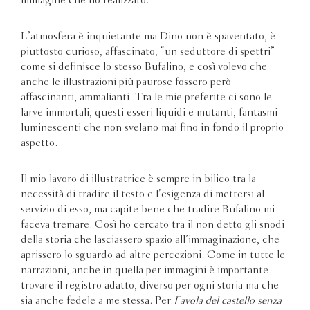
immagine che ho realizzato.
L’atmosfera è inquietante ma Dino non è spaventato, è
piuttosto curioso, affascinato, “un seduttore di spettri”
come si definisce lo stesso Bufalino, e così volevo che
anche le illustrazioni più paurose fossero però
affascinanti, ammalianti. Tra le mie preferite ci sono le
larve immortali, questi esseri liquidi e mutanti, fantasmi
luminescenti che non svelano mai fino in fondo il proprio
aspetto.
Il mio lavoro di illustratrice è sempre in bilico tra la
necessità di tradire il testo e l’esigenza di mettersi al
servizio di esso, ma capite bene che tradire Bufalino mi
faceva tremare. Così ho cercato tra il non detto gli snodi
della storia che lasciassero spazio all’immaginazione, che
aprissero lo sguardo ad altre percezioni. Come in tutte le
narrazioni, anche in quella per immagini è importante
trovare il registro adatto, diverso per ogni storia ma che
sia anche fedele a me stessa. Per
Favola del castello senza