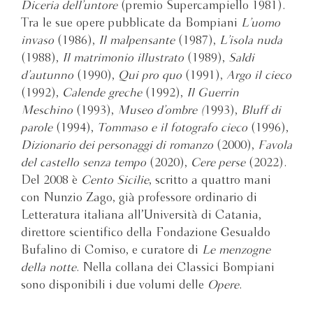
Diceria dell’untore
(premio Supercampiello 1981).
Tra le sue opere pubblicate da Bompiani
L’uomo
invaso
(1986),
Il malpensante
(1987),
L’isola nuda
(1988),
Il matrimonio illustrato
(1989),
Saldi
d’autunno
(1990),
Qui pro quo
(1991),
Argo il cieco
(1992),
Calende greche
(1992),
Il Guerrin
Meschino
(1993),
Museo d’ombre (
1993),
Bluff di
parole
(1994),
Tommaso e il fotografo cieco
(1996),
Dizionario dei personaggi di romanzo
(2000),
Favola
del castello senza tempo
(2020),
Cere perse
(2022).
Del 2008 è
Cento Sicilie
, scritto a quattro mani
con Nunzio Zago, già professore ordinario di
Letteratura italiana all’Università di Catania,
direttore scientifico della Fondazione Gesualdo
Bufalino di Comiso, e curatore di
Le menzogne
della notte
. Nella collana dei Classici Bompiani
sono disponibili i due volumi delle
Opere
.