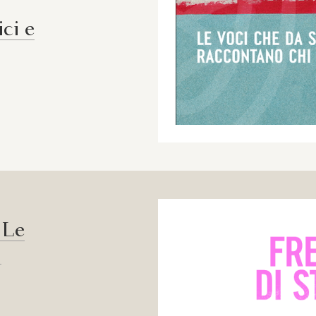
ci e
 Le
n