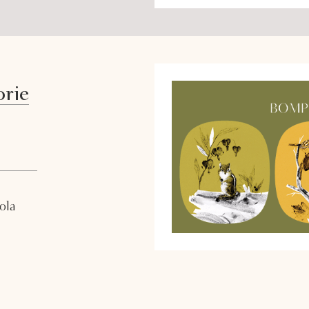
orie
sola