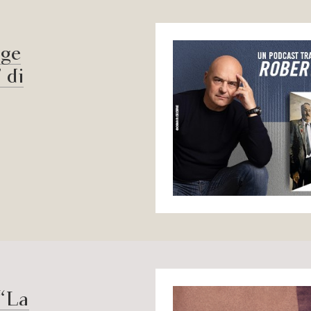
gge
 di
 “La