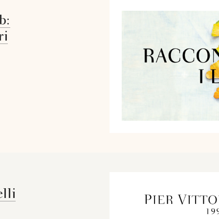
b:
ri
lli