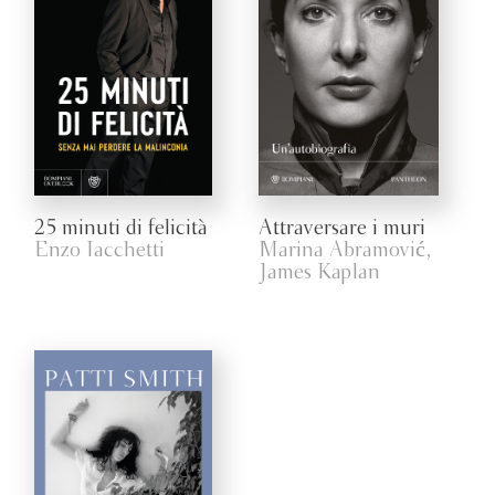
25 minuti di felicità
Attraversare i muri
Enzo Iacchetti
Marina Abramović,
James Kaplan