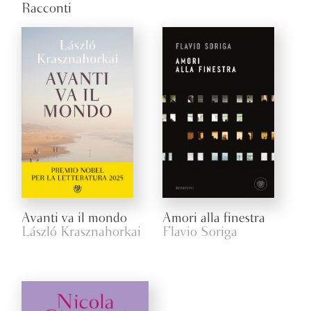
Racconti
Avanti va il mondo
Amori alla finestra
László Krasznahorkai
Flavio Soriga