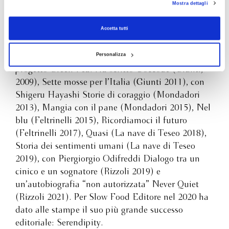
Oscar Farinetti
Mostra dettagli
è anche una grande storia sul coraggio e la tenacia necessari
consenso alla profilazione che potrai revocare in ogni momento
Revoca
per dare vita a una grande impresa. Al centro della scena un
protagonista straordinario che, guidato dalla saggezza dei
Accetta tutti
Oscar Farinetti è nato ad Alba nel 1954.
grandi scrittori di ogni tempo, trasforma la nostalgia di un
Imprenditore, è noto in tutto il mondo per aver
passato che non può tornare in nuova energia per dare vita a
Personalizza
fondato Eataly e per aver lanciato il nuovo
un tempo tutto nuovo.
progetto Green Pea. Ha scritto Coccodé (Giunti,
2009), Sette mosse per l’Italia (Giunti 2011), con
Shigeru Hayashi Storie di coraggio (Mondadori
2013), Mangia con il pane (Mondadori 2015), Nel
blu (Feltrinelli 2015), Ricordiamoci il futuro
(Feltrinelli 2017), Quasi (La nave di Teseo 2018),
Storia dei sentimenti umani (La nave di Teseo
2019), con Piergiorgio Odifreddi Dialogo tra un
cinico e un sognatore (Rizzoli 2019) e
un’autobiografia “non autorizzata” Never Quiet
(Rizzoli 2021). Per Slow Food Editore nel 2020 ha
dato alle stampe il suo più grande successo
editoriale: Serendipity.