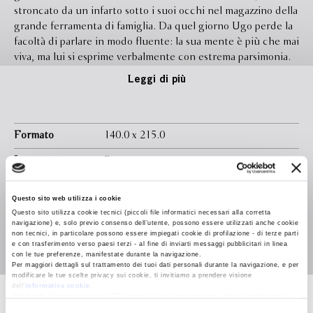
stroncato da un infarto sotto i suoi occhi nel magazzino della
grande ferramenta di famiglia. Da quel giorno Ugo perde la
facoltà di parlare in modo fluente: la sua mente è più che mai
viva, ma lui si esprime verbalmente con estrema parsimonia.
Il suo silenzio enigmatico e un po’ “beota”, che molti
Leggi di più
considereranno un handicap, gli consente tuttavia di
sviluppare un’acutezza dei sensi che sarà la sua arma segreta,
quella di chi sa auscultare dettagli che gli altri trascurano.
Anziché fare di lui un ragazzo chiuso negli spazi familiari, il
Formato
140.0 x 215.0
silenzio rende Ugo fin dagli anni del liceo il punto di
Legatura
Brossura con sovraccoperta
riferimento di un gruppo di amici affiatati e destinati a
rimanere legati per sempre. Ma il ticchettio della vita è
Pagine
304
destinato a spezzarsi dolorosamente una seconda volta il
Questo sito web utilizza i cookie
In libreria da
Settembre 2025
giorno in cui Ugo viene trovato, privo di sensi, sulla scena di
Questo sito utilizza cookie tecnici (piccoli file informatici necessari alla corretta
navigazione) e, solo previo consenso dell’utente, possono essere utilizzati anche cookie
un crimine spaventoso, che lo priva di ciò che ha di più caro
Isbn
9788830152700
non tecnici, in particolare possono essere impiegati cookie di profilazione - di terze parti
eppure che avrebbe ottime ragioni per aver commesso. Nel
e con trasferimento verso paesi terzi - al fine di inviarti messaggi pubblicitari in linea
con le tue preferenze, manifestate durante la navigazione.
suo esordio come romanziere, Oscar Farinetti sceglie di
Per maggiori dettagli sul trattamento dei tuoi dati personali durante la navigazione, e per
scavare dentro il cuore dell’amicizia, dell’ambizione,
modificare le tue scelte privacy sui cookie, ti invitiamo a prendere visione
dell’
informativa cookie
.
dell’amore. Scandito in tre tempi – la giovinezza, il processo,
Chiudendo il banner tramite la “X” prosegui la navigazione senza alcuna profilazione e
il carcere –
La regola del silenzio
si legge come un thriller ma
con installazione dei soli cookie tecnici. Selezionando “Accetta tutti” presti il tuo