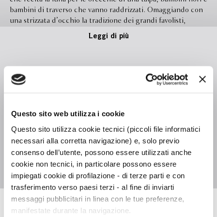
bambini di traverso che vanno raddrizzati. Omaggiando con
una strizzata d’occhio la tradizione dei grandi favolisti,
Nicola Cinquetti intesse storie del nostro tempo, in cui la
Leggi di più
morale è ribaltata e vincono paradosso e stravaganza.
Formato
130.0 x 180.0
Legatura
Brossura con alette
Pagine
160
Questo sito web utilizza i cookie
In libreria da
Maggio 2024
Questo sito utilizza cookie tecnici (piccoli file informatici
necessari alla corretta navigazione) e, solo previo
Isbn
9788830108691
consenso dell’utente, possono essere utilizzati anche
Illustratore
Franco Matticchio
cookie non tecnici, in particolare possono essere
impiegati cookie di profilazione - di terze parti e con
trasferimento verso paesi terzi - al fine di inviarti
messaggi pubblicitari in linea con le tue preferenze,
manifestate durante la navigazione.
Nicola Cinquetti