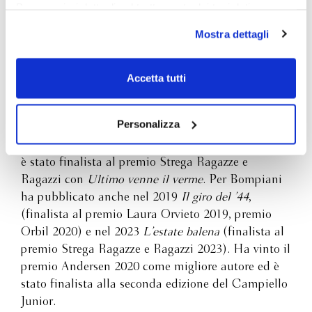
Per maggiori dettagli sul trattamento dei tuoi dati
personali durante la navigazione, e per modificare le tue
Mostra dettagli
scelte privacy sui cookie, ti invitiamo a prendere visione
dell’
informativa cookie
.
Chiudendo il banner tramite la “X” prosegui la
Accetta tutti
navigazione senza alcuna profilazione e con installazione
Nicola Cinquetti è nato nel 1965, vive a
dei soli cookie tecnici. Selezionando “Accetta tutti” presti
Pescantina, sulla riva dell’Adige, e insegna storia e
il tuo consenso alla profilazione che potrai revocare in
Personalizza
filosofia in un liceo di Verona. È autore di testi di
ogni momento
Revoca
poesia e narrativa per bambini e ragazzi. Nel 2017
è stato finalista al premio Strega Ragazze e
Ragazzi con
Ultimo venne il verme
. Per Bompiani
ha pubblicato anche nel 2019
Il giro del ’44
,
(finalista al premio Laura Orvieto 2019, premio
Orbil 2020) e nel 2023
L’estate balena
(finalista al
premio Strega Ragazze e Ragazzi 2023). Ha vinto il
premio Andersen 2020 come migliore autore ed è
stato finalista alla seconda edizione del Campiello
Junior.