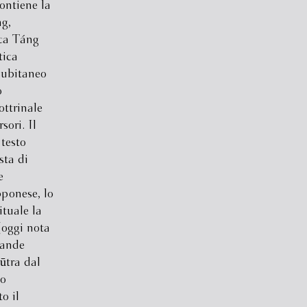
contiene la
ng,
oca Táng
tica
subitaneo
o
ottrinale
sori. Il
 testo
sta di
e
pponese, lo
ituale la
(oggi nota
rande
Sūtra dal
to
o il