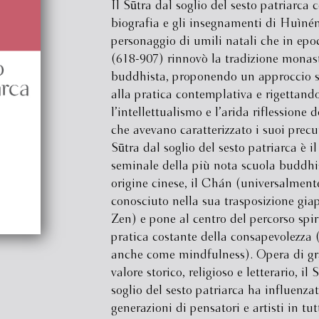
Il Sūtra dal soglio del sesto patriarca 
biografia e gli insegnamenti di Huìné
personaggio di umili natali che in ep
(618-907) rinnovò la tradizione monas
buddhista, proponendo un approccio 
alla pratica contemplativa e rigettand
l’intellettualismo e l’arida riflessione d
che avevano caratterizzato i suoi precur
Sūtra dal soglio del sesto patriarca è il
seminale della più nota scuola buddhi
origine cinese, il Chán (universalment
conosciuto nella sua trasposizione gia
Zen) e pone al centro del percorso spir
pratica costante della consapevolezza 
anche come mindfulness). Opera di g
valore storico, religioso e letterario, il 
soglio del sesto patriarca ha influenza
generazioni di pensatori e artisti in tutt