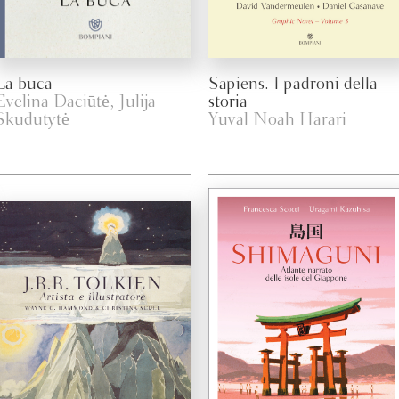
La buca
Sapiens. I padroni della
Evelina Daciūtė, Julija
storia
Skudutytė
Yuval Noah Harari