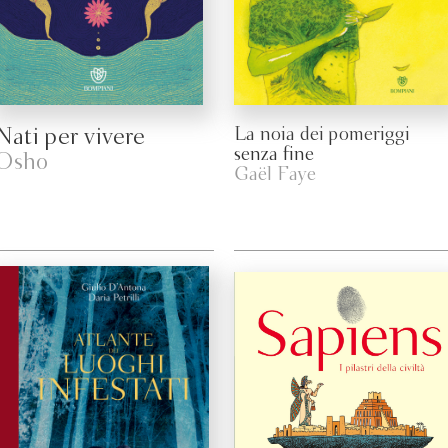
Nati per vivere
La noia dei pomeriggi
senza fine
Osho
Gaël Faye