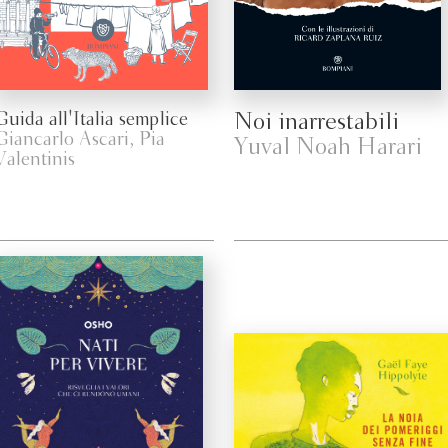
Guida all'Italia semplice
Noi inarrestabili
Giancarlo Ascari, Pia
Yuval Noah Harari
Valentinis