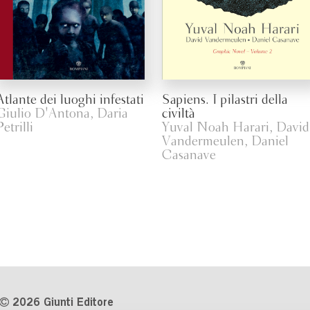
Atlante dei luoghi infestati
Sapiens. I pilastri della
Giulio D'Antona, Daria
civiltà
Petrilli
Yuval Noah Harari, David
Vandermeulen, Daniel
Casanave
2026 Giunti Editore