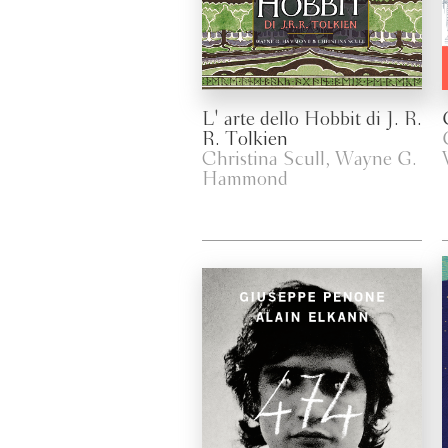
L' arte dello Hobbit di J. R.
R. Tolkien
Christina Scull, Wayne G.
Hammond