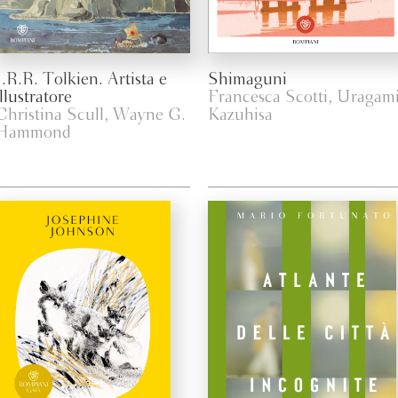
J.R.R. Tolkien. Artista e
Shimaguni
illustratore
Francesca Scotti, Uragam
Christina Scull, Wayne G.
Kazuhisa
Hammond