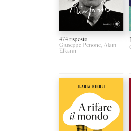
474 risposte
Giuseppe Penone, Alain
Elkann