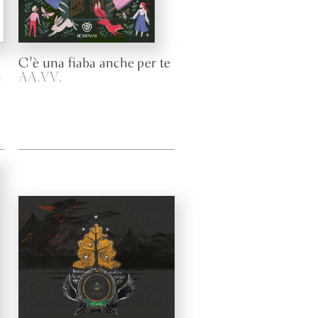
C'è una fiaba anche per te
i
AA.VV.