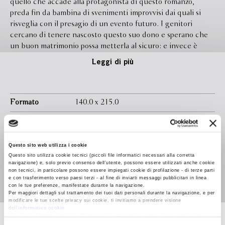
quello che accade alla protagonista di questo romanzo,
preda fin da bambina di svenimenti improvvisi dai quali si
risveglia con il presagio di un evento futuro. I genitori
cercano di tenere nascosto questo suo dono e sperano che
un buon matrimonio possa metterla al sicuro: e invece è
proprio quel matrimonio il luogo più pericoloso per lei, che
Leggi di più
sarà costretta a fuggire più lontano che può per ricostruirsi
una vita contando solo sulle proprie forze. Comincia così, in
una città della Sardegna, l’avventura di Ofelia Rossi,
“rinomata sonnambula”, donna sola e fiera, che nel suo
Formato
140.0 x 215.0
salotto in via del Fiore Rosso si guadagna da vivere offrendo
Legatura
Brossura con sovraccoperta
vaticini per il prezzo di 5 lire. Le sue clienti sono perlopiù
signore che covano nell’animo inquietudini e desideri per sé
Pagine
416
stesse o per coloro che amano. La sonnambula le fa parlare,
Questo sito web utilizza i cookie
In libreria da
Gennaio 2026
Questo sito utilizza cookie tecnici (piccoli file informatici necessari alla corretta
le sa ascoltare, poi simula una trance, impugna una penna
navigazione) e, solo previo consenso dell’utente, possono essere utilizzati anche cookie
d’oca e scrive il suo responso. Fino a quando cominciano a
non tecnici, in particolare possono essere impiegati cookie di profilazione - di terze parti
Isbn
9788830153097
verificarsi eventi che sfuggono anche alla sua sapiente regia,
e con trasferimento verso paesi terzi - al fine di inviarti messaggi pubblicitari in linea
con le tue preferenze, manifestate durante la navigazione.
e il passato torna a bussare alla sua porta... Ispirandosi a un
Per maggiori dettagli sul trattamento dei tuoi dati personali durante la navigazione, e per
ritaglio di giornale di fine Ottocento, Bianca Pitzorno gioca
modificare le tue scelte privacy sui cookie, ti invitiamo a prendere visione
dell’
informativa cookie
.
con gli archetipi del romanzo d’avventura e d’amore, intinge
Chiudendo il banner tramite la “X” prosegui la navigazione senza alcuna profilazione e
la penna nel gotico e nel picaresco per scrivere un romanzo
con installazione dei soli cookie tecnici. Selezionando “Accetta tutti” presti il tuo