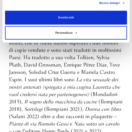
Bianca Pitzorno
Mostra dettagli
consenso alla profilazione che potrai revocare in ogni momento
Revoca
brulicante di vita, onirico, ironico e politico insieme. Abitata
da visioni misteriose, la sonnambula è al tempo stesso aliena
da ogni superstizione, capace di affrontare con dignità e
Accetta tutti
Bianca Pitzorno (Sassari, 1942) vive e lavora a
coraggio il suo destino di donna sola in un mondo ostile.
Milano. Ha pubblicato dal 1970 a oggi più di
Attraverso la sua straordinaria avventura Bianca Pitzorno
Personalizza
settanta opere tra saggi e romanzi, per bambini e
celebra il potere della mente umana e ci ricorda che grazie
adulti, che in Italia hanno superato i due milioni
alla nostra forza d’animo, razionalità e fantasia siamo noi a
di copie vendute e sono stati tradotti in moltissimi
scrivere le nostre vite.
Paesi. Ha tradotto a sua volta Tolkien, Sylvia
Plath, David Grossman, Enrique Pérez Díaz, Tove
Jansson, Soledad Cruz Guerra e Mariela Castro
Espín. I suoi ultimi libri sono
La vita sessuale dei
nostri antenati (spiegata a mia cugina Lauretta che
vuol credersi nata per partenogenesi)
(Mondadori
2015),
Il sogno della macchina da cucire
(Bompiani
2018),
Sortilegi
(Bompiani 2021),
Donna con libro
(Salani 2022) oltre a due racconti in plaquette –
Piante di via Romolo Gessi
e
Nata sotto un cavolo
– con l’editore Henry Beyle (2021 e 2022).