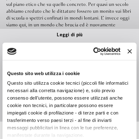
sul piano etico che su quello concreto. Per quasi un secolo
abbiamo creduto che le dittature fossero un monito sui libri
di scuola o spettri confinati in mondi lontani. E invece oggi
siamo qui, in un mondo che brucia ed è nuovamente
dominato da logiche imperiali. Che Russia e Cina si
Leggi di più
muovessero in questa direzione era chiaro da tempo: la vera
novità, dirompente e inattesa, sono gli Stati Uniti di Trump,
che hanno sconvolto dall’interno l’ordine liberale
internazionale che per primi avevano contribuito a costruire.
Formato
140.0 x 215.0
Se noi abbiamo potuto vivere la nostra durevole pace è
Legatura
Brossura con sovraccoperta
Questo sito web utilizza i cookie
anche perché c’erano loro a garantirla, ma ora il primo
ministro canadese lo ha detto con parole nette: quella in
Pagine
208
Questo sito utilizza cookie tecnici (piccoli file informatici
atto “non è una transizione, è una rottura”. Attingendo alla
necessari alla corretta navigazione) e, solo previo
In libreria da
Aprile 2026
potente metafora del “modello di Schweller” queste pagine
consenso dell’utente, possono essere utilizzati anche
ci raccontano come la superpotenza americana abbia
Isbn
9788830108196
cookie non tecnici, in particolare possono essere
abbandonato il ruolo del leone che veglia sulla foresta per
impiegati cookie di profilazione - di terze parti e con
tornare a vestire quello di lupo affamato in un mondo
trasferimento verso paesi terzi - al fine di inviarti
popolato di altri lupi e di sciacalli pronti a seguirli. In questo
messaggi pubblicitari in linea con le tue preferenze,
scenario, qual è il ruolo degli agnelli che ancora credono
nella democrazia? Vittorio Emanuele Parsi ce lo spiega con
manifestate durante la navigazione.
Vittorio Emanuele