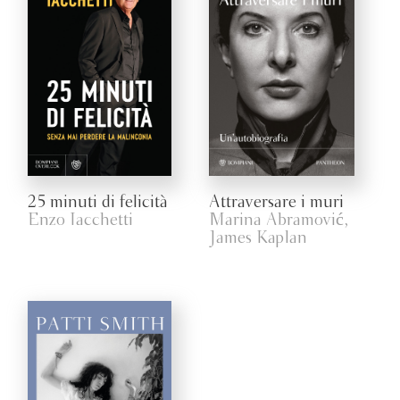
25 minuti di felicità
Attraversare i muri
Enzo Iacchetti
Marina Abramović,
James Kaplan