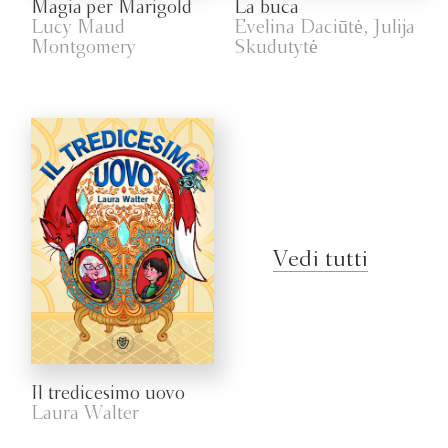
Magia per Marigold
La buca
Lucy Maud
Evelina Daciūtė, Julija
Montgomery
Skudutytė
Vedi tutti
Il tredicesimo uovo
Laura Walter