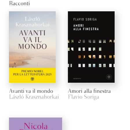
Racconti
Avanti va il mondo
Amori alla finestra
László Krasznahorkai
Flavio Soriga