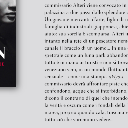
commissario Alteri viene convocato in
palazzina a due passi dallo splendore d
Un giovane mercante d’arte, figlio di u
famiglia di industriali giapponesi, chie
aiuto: sua sorella è scomparsa. Alteri 
intanto nella rete di un pescatore rie
canale il braccio di un uomo... In una 
spettrale come un luna park abbandon
tutto è in mano ai turisti e non si trov
veneziano vero, in un mondo fluttuant
sensuale – come una stampa
ukiyo-e
–,
commissario dovrà affrontare piste che
confondono, acque che si intorbidano, 
dicono il contrario di quel che intend
la verità è oscura come i fondali della
marea, proprio quando cala, trascina v
tutto ciò che vorremmo vedere...