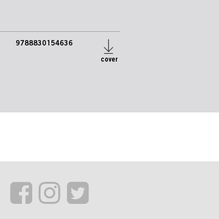
9788830154636
cover