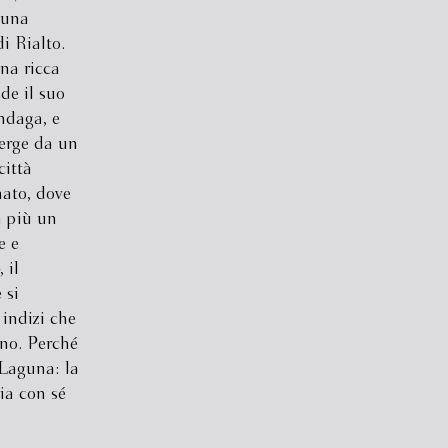
 una
i Rialto.
na ricca
de il suo
indaga, e
merge da un
città
ato, dove
a più un
e e
 il
 si
indizi che
ono. Perché
 Laguna: la
ia con sé