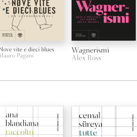
Nove vite e dieci blues
Wagnerismi
Mauro Pagani
Alex Ross