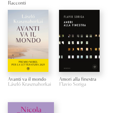
Racconti
Avanti va il mondo
Amori alla finestra
László Krasznahorkai
Flavio Soriga