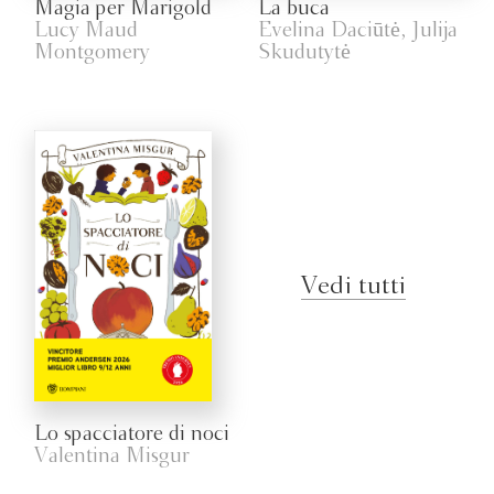
Magia per Marigold
La buca
Lucy Maud
Evelina Daciūtė, Julija
Montgomery
Skudutytė
Vedi tutti
Lo spacciatore di noci
Valentina Misgur