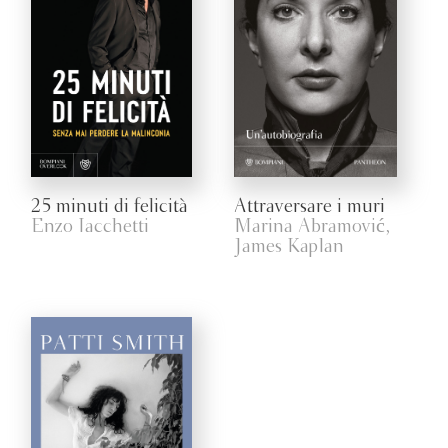
25 minuti di felicità
Attraversare i muri
Enzo Iacchetti
Marina Abramović,
James Kaplan