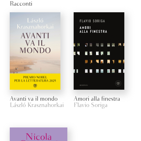
Racconti
Avanti va il mondo
Amori alla finestra
László Krasznahorkai
Flavio Soriga