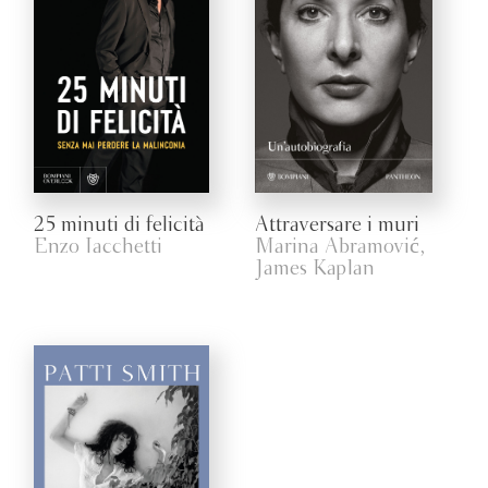
25 minuti di felicità
Attraversare i muri
Enzo Iacchetti
Marina Abramović,
James Kaplan