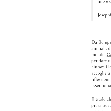
mio e q
Joseph
Da Bompian
animali, d
mondo.
G
per dare u
aiutare i l
accoglierà 
riflessioni
esseri uman
Il titolo 
prosa poet