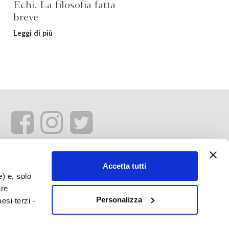
Echi. La filosofia fatta
breve
Leggi di più
Accetta tutti
e) e, solo
are
Personalizza
esi terzi -