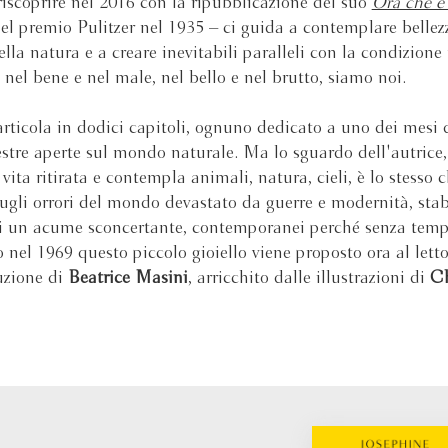
 riscoprire nel 2016 con la ripubblicazione del suo
Ora che è
del premio Pulitzer nel 1935 – ci guida a contemplare bellez
ella natura e a creare inevitabili paralleli con la condizion
 nel bene e nel male, nel bello e nel brutto, siamo noi.
i articola in dodici capitoli, ognuno dedicato a uno dei mesi 
estre aperte sul mondo naturale. Ma lo sguardo dell'autrice
vita ritirata e contempla animali, natura, cieli, è lo stesso c
ugli orrori del mondo devastato da guerre e modernità, sta
di un acume sconcertante, contemporanei perché senza temp
 nel 1969 questo piccolo gioiello viene proposto ora al letto
uzione di
Beatrice Masini
, arricchito dalle illustrazioni di
Ch