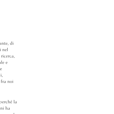
nte, di
i nel
ricerca,
le e
ue
i,
 fra noi
perché la
ni ha