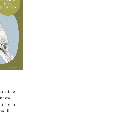
a vita è
questa
aro, e di
a: il