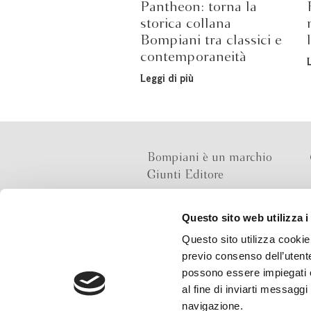
Pantheon: torna la
storica collana
Bompiani tra classici e
contemporaneità
Leggi di più
Bompiani è un marchio
Giunti Editore
Questo sito web utilizza i
Sede operativa
Questo sito utilizza cookie 
Via Bolognese 165,
previo consenso dell’utente
50139 Firenze
possono essere impiegati co
al fine di inviarti messaggi
Sede legale
navigazione.