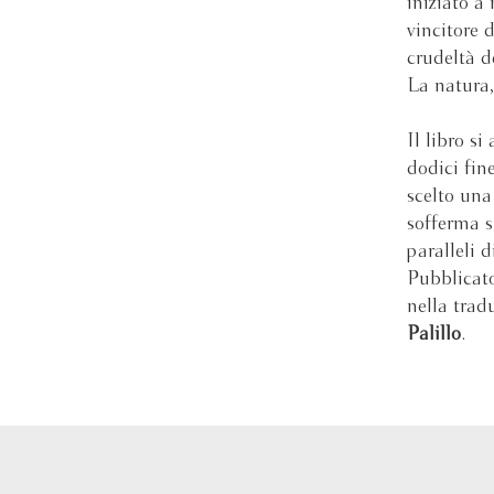
iniziato a
vincitore 
crudeltà d
La natura,
Il libro s
dodici fin
scelto una 
sofferma s
paralleli 
Pubblicato
nella trad
Palillo
.