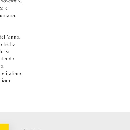
 novembre
,
za e
e umana.
dell'anno,
, che ha
he si
bilendo
o.
re italiano
iara