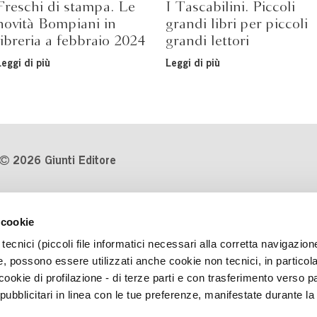
Freschi di stampa. Le
I Tascabilini. Piccoli
novità Bompiani in
grandi libri per piccoli
libreria a febbraio 2024
grandi lettori
Leggi di più
Leggi di più
2026 Giunti Editore
P.Iva 03314600481
 cookie
Codice fiscale 8009810484
tecnici (piccoli file informatici necessari alla corretta navigazion
Numero d'iscrizione al Registro
, possono essere utilizzati anche cookie non tecnici, in particol
Imprese di Milano REA 1327444
okie di profilazione - di terze parti e con trasferimento verso pa
 pubblicitari in linea con le tue preferenze, manifestate durante la
Informativa sulla privacy