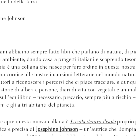
uello della terra.
ine Johnson
i abbiamo sempre fatto libri che parlano di natura, di pia
i ambiente, dando casa a progetti italiani e scoprendo tesor
aia
è una collana che nasce per fare ordine in questa nostra 
na cornice alle nostre incursioni letterarie nel mondo natura
ettori a riconoscere i percorsi che ci piace tracciare: e dunq
storie di alberi e persone, diari di vita con vegetali e animal
 sull'equilibrio – necessario, precario, sempre più a rischio –
i e gli altri abitanti del pianeta.
che apre questa nuova collana è
L'isola dentro l'isola
proprio 
ica e precisa di
Josephine Johnson
– un'autrice che Bompia