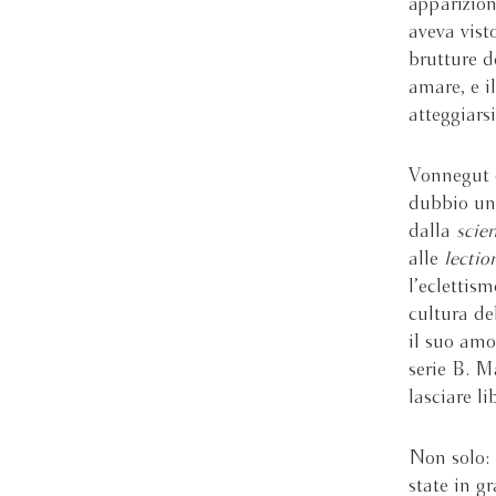
apparizion
aveva visto
brutture d
amare, e i
atteggiars
Vonnegut è
dubbio uno
dalla
scien
alle
lectio
l’eclettism
cultura de
il suo amo
serie B. M
lasciare l
Non solo: 
state in g