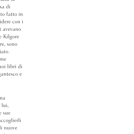
sa di
o fatto in
videre con i
t avevano
e Kilgore
re, sono
ato.
ime
i libri di
igantesco e
una
lui,
e sue
ccoglierli
di nuove