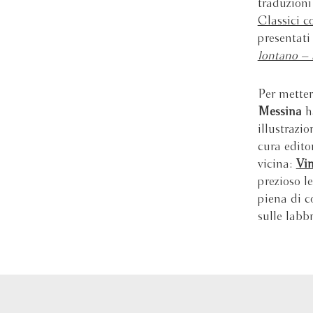
traduzion
Classici 
presentati
lontano – 
Per metter
Messina
ha
illustrazio
cura editor
vicina:
Vi
prezioso l
piena di co
sulle labbr