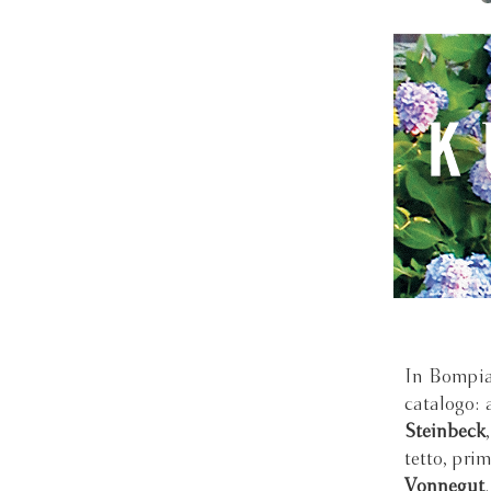
In Bompian
catalogo: 
Steinbeck
tetto, pri
Vonnegut