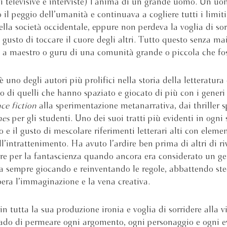
i televisive e interviste) l’anima di un grande uomo. Un u
 il peggio dell’umanità e continuava a cogliere tutti i limiti
ella società occidentale, eppure non perdeva la voglia di sor
l gusto di toccare il cuore degli altri. Tutto questo senza ma
i a maestro o guru di una comunità grande o piccola che fos
 uno degli autori più prolifici nella storia della letteratura
 di quelli che hanno spaziato e giocato di più con i generi l
ce fiction
alla sperimentazione metanarrativa, dai thriller s
nes
per gli studenti. Uno dei suoi tratti più evidenti in ogni s
o e il gusto di mescolare riferimenti letterari alti con elemen
ll’intrattenimento. Ha avuto l’ardire ben prima di altri di r
re per la fantascienza quando ancora era considerato un ge
a sempre giocando e reinventando le regole, abbattendo ste
ibera l’immaginazione e la vena creativa.
in tutta la sua produzione ironia e voglia di sorridere alla v
rado di permeare ogni argomento, ogni personaggio e ogni e