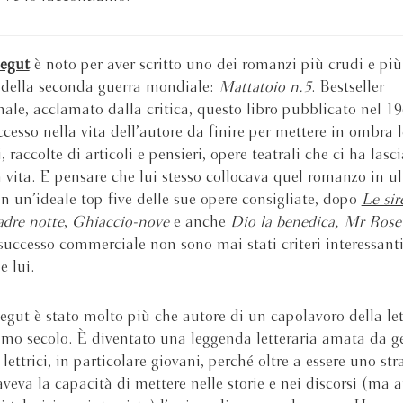
egut
è noto per aver scritto uno dei romanzi più crudi e più
e della seconda guerra mondiale:
Mattatoio n.5
. Bestseller
nale, acclamato dalla critica, questo libro pubblicato nel 19
ccesso nella vita dell’autore da finire per mettere in ombra 
 raccolte di articoli e pensieri, opere teatrali che ci ha lasc
a vita. E pensare che lui stesso collocava quel romanzo in u
in un’ideale top five delle sue opere consigliate, dopo
Le sir
dre notte
,
Ghiaccio-nove
e anche
Dio la benedica, Mr Rose
successo commerciale non sono mai stati criteri interessant
 lui.
gut è stato molto più che autore di un capolavoro della let
imo secolo. È diventato una leggenda letteraria amata da g
e lettrici, in particolare giovani, perché oltre a essere uno st
aveva la capacità di mettere nelle storie e nei discorsi (ma 