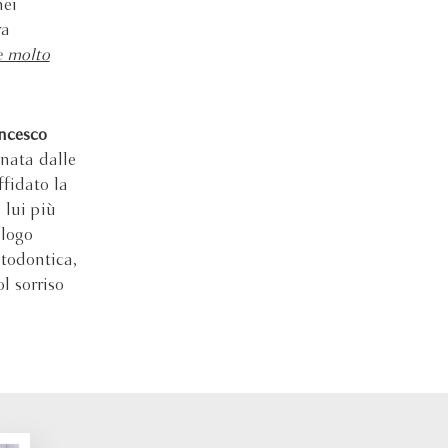
nei
ra
e molto
ncesco
inata dalle
fidato la
 lui più
alogo
stodontica,
l sorriso