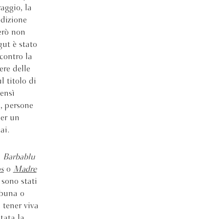
raggio, la
adizione
erò non
ut è stato
contro la
ere delle
 titolo di
Bensì
i, persone
per un
ai.
,
Barbablu
s
o
Madre
 sono stati
ibuna o
 tener viva
tata la