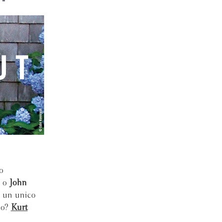
o
o
John
o un unico
co?
Kurt