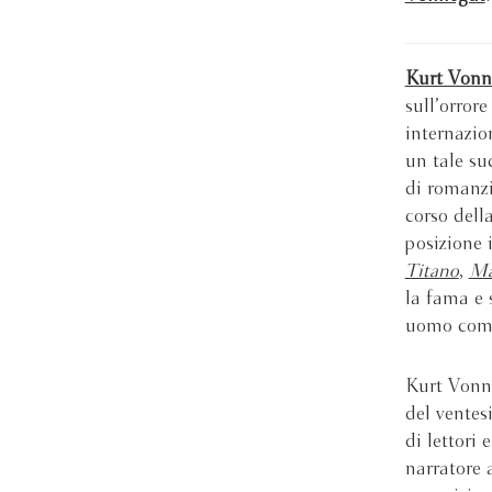
Kurt Vonn
sull’orror
internazio
un tale su
di romanzi,
corso dell
posizione 
Titano
,
Ma
la fama e 
uomo come
Kurt Vonne
del ventes
di lettori 
narratore 