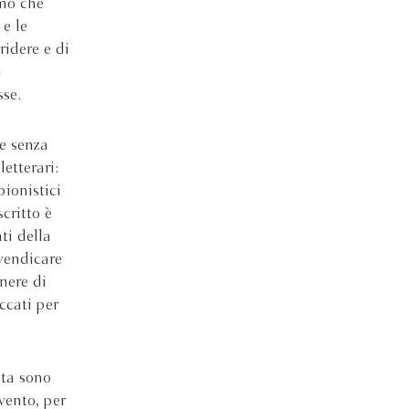
omo che
 e le
ridere e di
i
se.
 e senza
etterari:
pionistici
critto è
ti della
ivendicare
nere di
ccati per
ita sono
vento, per