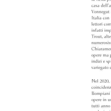
casa dell’
Vonnegut e
Italia con 
lettori c
infatti imp
Trout, alt
numerosis
Chiarament
opere ma p
indizi e s
variegato 
Nel 2020, 
coincidenz
Bompiani h
opere in u
tutti anno