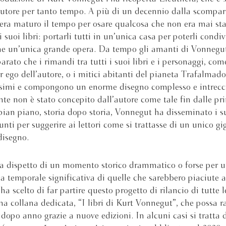
autore per tanto tempo. A più di un decennio dalla scompar
ra maturo il tempo per osare qualcosa che non era mai stat
i suoi libri: portarli tutti in un’unica casa per poterli condi
ome un’unica grande opera. Da tempo gli amanti di Vonnegu
arato che i rimandi tra tutti i suoi libri e i personaggi, com
er ego dell’autore, o i mitici abitanti del pianeta Trafalmado
simi e compongono un enorme disegno complesso e intrecci
e non è stato concepito dall’autore come tale fin dalle pr
ian piano, storia dopo storia, Vonnegut ha disseminato i suo
punti per suggerire ai lettori come si trattasse di un unico g
disegno.
a dispetto di un momento storico drammatico o forse per 
a temporale significativa di quelle che sarebbero piaciute a 
a scelto di far partire questo progetto di rilancio di tutte l
na collana dedicata, “I libri di Kurt Vonnegut”, che possa ra
 dopo anno grazie a nuove edizioni. In alcuni casi si tratta 