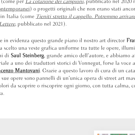
i (come per
La colazione dei campioni
, pubblicato nel 2020 
contemporanei
) o progetti originali che non erano stati anco
 in Italia (come
Tieniti stretto il cappello. Potremmo arrivar
Lettere
, pubblicato nel 2021).
e in evidenza questo grande piano il nostro art director
Fra
 scelto una veste grafica uniforme tra tutte le opere, illum
ni di
Saul Steinberg
, grande amico dell’autore, e abbiamo af
iale a uno dei traduttori storici di Vonnegut, forse la voce a
ncenzo Mantovani
. Grazie a questo lavoro di cura di un cat
e sue opere sono pannelli di un’unica opera di street art ma
lori da scoprire o riscoprire ogni giorno, con tutta calma, co
a.