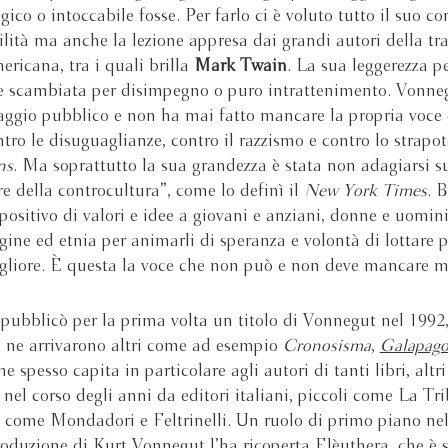
ico o intoccabile fosse. Per farlo ci è voluto tutto il suo co
ilità ma anche la lezione appresa dai grandi autori della tr
ericana, tra i quali brilla
Mark Twain
. La sua leggerezza p
e scambiata per disimpegno o puro intrattenimento. Vonneg
ggio pubblico e non ha mai fatto mancare la propria voce 
ntro le disuguaglianze, contro il razzismo e contro lo strapot
ns
. Ma soprattutto la sua grandezza è stata non adagiarsi sul
e della controcultura”, come lo definì il
New York Times
. 
 positivo di valori e idee a giovani e anziani, donne e uomin
igine ed etnia per animarli di speranza e volontà di lottare 
liore. È questa la voce che non può e non deve mancare m
ubblicò per la prima volta un titolo di Vonnegut nel 1992
e ne arrivarono altri come ad esempio
Cronosisma
,
Galapago
e spesso capita in particolare agli autori di tanti libri, altri
 nel corso degli anni da editori italiani, piccoli come La Tr
 come Mondadori e Feltrinelli. Un ruolo di primo piano nel
roduzione di Kurt Vonnegut l’ha ricoperta Elèuthera, che è s