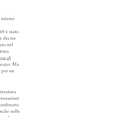
 intensi
69 è stato
le decine
iato nel
ltima
ene di
water
. Ma
i per un
teratura
enerazioni
raordinario
anche nelle