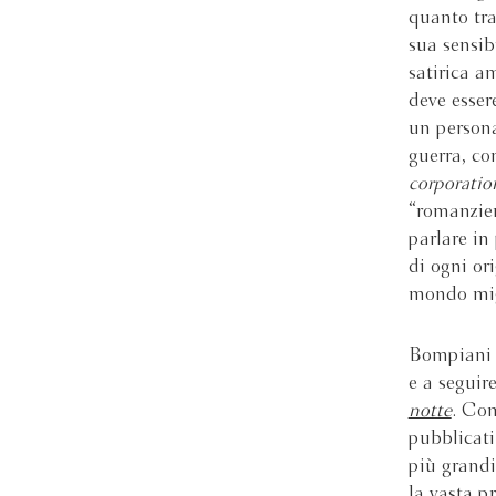
quanto trag
sua sensib
satirica am
deve esser
un persona
guerra, co
corporatio
“romanzier
parlare in
di ogni or
mondo mig
Bompiani p
e a seguir
notte
. Com
pubblicati
più grandi
la vasta p