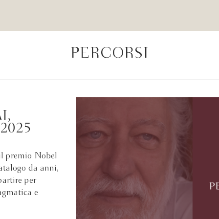
PERCORSI
I,
2025
il premio Nobel
atalogo da anni,
partire per
agmatica e