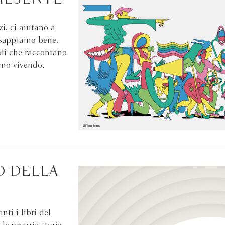
zi, ci aiutano a
o sappiamo bene.
oli che raccontano
amo vivendo.
O DELLA
ti i libri del