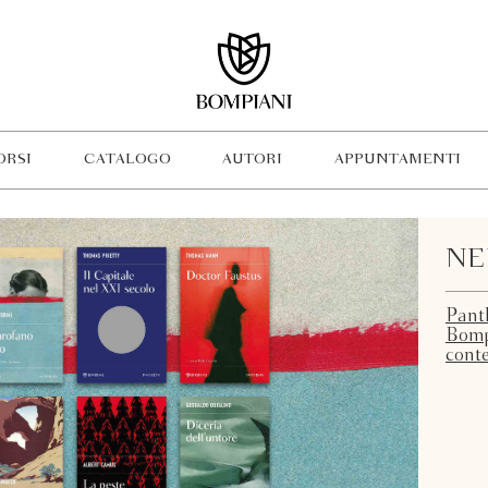
ORSI
CATALOGO
AUTORI
APPUNTAMENTI
NE
Panth
Bompi
cont