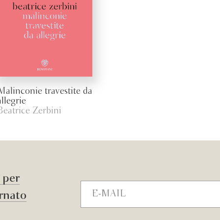
Malinconie travestite da
allegrie
Beatrice Zerbini
r per
rnato