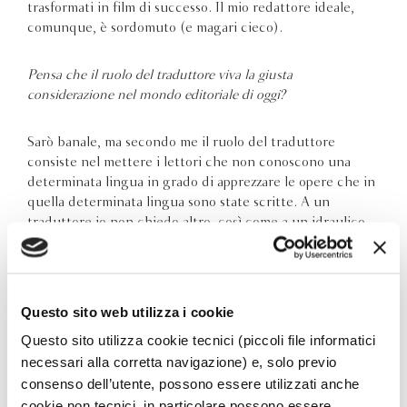
trasformati in film di successo. Il mio redattore ideale,
comunque, è sordomuto (e magari cieco).
Pensa che il ruolo del traduttore viva la giusta
considerazione nel mondo editoriale di oggi?
Sarò banale, ma secondo me il ruolo del traduttore
consiste nel mettere i lettori che non conoscono una
determinata lingua in grado di apprezzare le opere che in
quella determinata lingua sono state scritte. A un
traduttore io non chiedo altro, così come a un idraulico
chiedo solo che mi sturi il lavandino. Quando ho
cominciato a tradurre professionalmente, nel 1959, il
nome del traduttore non era ancora degno di essere
stampato sul frontespizio, ma veniva relegato
Questo sito web utilizza i cookie
nell’angolino più nascosto, dietro il copyright, come
Questo sito utilizza cookie tecnici (piccoli file informatici
qualcosa di cui vergognarsi. Così il lettore poteva
necessari alla corretta navigazione) e, solo previo
mantenere l’ingenua convinzione che francesi, russi,
consenso dell’utente, possono essere utilizzati anche
americani scrivessero i loro romanzi direttamente in
italiano. Oggi i nomi dei traduttori sono più conosciuti.
cookie non tecnici, in particolare possono essere