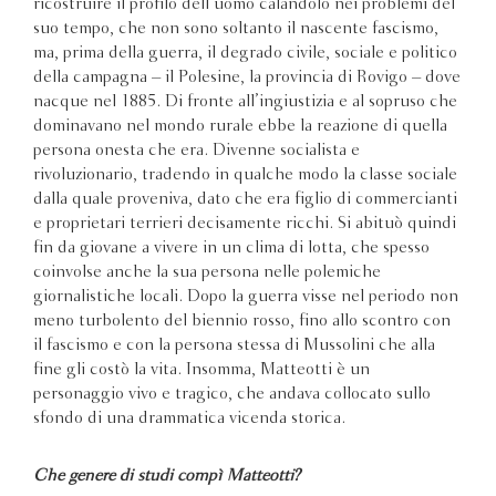
ricostruire il profilo dell’uomo calandolo nei problemi del
suo tempo, che non sono soltanto il nascente fascismo,
ma, prima della guerra, il degrado civile, sociale e politico
della campagna – il Polesine, la provincia di Rovigo – dove
nacque nel 1885. Di fronte all’ingiustizia e al sopruso che
dominavano nel mondo rurale ebbe la reazione di quella
persona onesta che era. Divenne socialista e
rivoluzionario, tradendo in qualche modo la classe sociale
dalla quale proveniva, dato che era figlio di commercianti
e proprietari terrieri decisamente ricchi. Si abituò quindi
fin da giovane a vivere in un clima di lotta, che spesso
coinvolse anche la sua persona nelle polemiche
giornalistiche locali. Dopo la guerra visse nel periodo non
meno turbolento del biennio rosso, fino allo scontro con
il fascismo e con la persona stessa di Mussolini che alla
fine gli costò la vita. Insomma, Matteotti è un
personaggio vivo e tragico, che andava collocato sullo
sfondo di una drammatica vicenda storica.
Che genere di studi compì Matteotti?