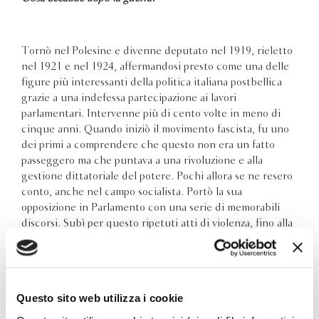
Tornò nel Polesine e divenne deputato nel 1919, rieletto
nel 1921 e nel 1924, affermandosi presto come una delle
figure più interessanti della politica italiana postbellica
grazie a una indefessa partecipazione ai lavori
parlamentari. Intervenne più di cento volte in meno di
cinque anni. Quando iniziò il movimento fascista, fu uno
dei primi a comprendere che questo non era un fatto
passeggero ma che puntava a una rivoluzione e alla
gestione dittatoriale del potere. Pochi allora se ne resero
conto, anche nel campo socialista. Portò la sua
opposizione in Parlamento con una serie di memorabili
discorsi. Subì per questo ripetuti atti di violenza, fino alla
decisione di eliminarlo fisicamente. Ciò che avvenne a
Roma il 10 giugno del 1924. La sua morte provocò nel
governo fascista un autentico momento di panico, che
Mussolini riuscì a superare per l’incapacità delle
Questo sito web utilizza i cookie
opposizioni di cogliere l’occasione. Superata la crisi,
Mussolini varò le leggi cosiddette “fascistissime” che