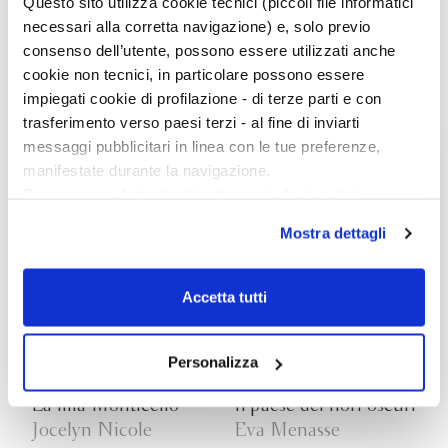
Questo sito utilizza cookie tecnici (piccoli file informatici
necessari alla corretta navigazione) e, solo previo
consenso dell’utente, possono essere utilizzati anche
Comandante
Teoria e pratica di
ogni cosa
cookie non tecnici, in particolare possono essere
Edoardo De Angelis,
Marisha Pessl
impiegati cookie di profilazione - di terze parti e con
Sandro Veronesi
trasferimento verso paesi terzi - al fine di inviarti
messaggi pubblicitari in linea con le tue preferenze,
manifestate durante la navigazione.
Per maggiori dettagli sul trattamento dei tuoi dati
personali durante la navigazione, e per modificare le tue
Mostra dettagli
scelte privacy sui cookie, ti invitiamo a prendere visione
dell’
informativa cookie
.
Chiudendo il banner tramite la “X” prosegui la
Accetta tutti
navigazione senza alcuna profilazione e con installazione
dei soli cookie tecnici. Selezionando “Accetta tutti” presti
il tuo consenso alla profilazione che potrai revocare in
Personalizza
ogni momento
Revoca
La mia Monticello
Il paese dei fiori oscuri
Jocelyn Nicole
Eva Menasse