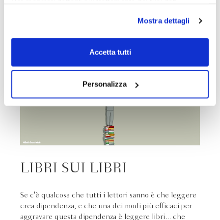
Per maggiori dettagli sul trattamento dei tuoi dati
consiglio di storie intramontabili.
personali durante la navigazione, e per modificare le tue
Mostra dettagli
scelte privacy sui cookie, ti invitiamo a prendere visione
dell’
informativa cookie
.
Chiudendo il banner tramite la “X” prosegui la
Accetta tutti
navigazione senza alcuna profilazione e con installazione
dei soli cookie tecnici. Selezionando “Accetta tutti” presti
il tuo consenso alla profilazione che potrai revocare in
Personalizza
ogni momento
Revoca
LIBRI SUI LIBRI
Se c'è qualcosa che tutti i lettori sanno è che leggere
crea dipendenza, e che una dei modi più efficaci per
aggravare questa dipendenza è leggere libri... che