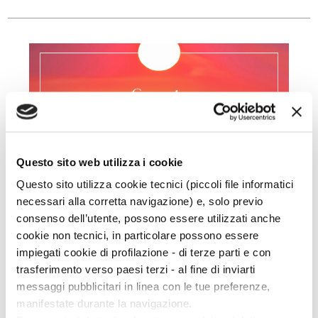
Questo sito web utilizza i cookie
Questo sito utilizza cookie tecnici (piccoli file informatici
necessari alla corretta navigazione) e, solo previo
STORIE
consenso dell’utente, possono essere utilizzati anche
INTRAMONTABILI
cookie non tecnici, in particolare possono essere
impiegati cookie di profilazione - di terze parti e con
Per classici intendiamo storie che non perdono mai il
trasferimento verso paesi terzi - al fine di inviarti
proprio fascino, ma non sono solo i classici a
messaggi pubblicitari in linea con le tue preferenze,
mantenere inalterato il gusto della scoperta a ogni
manifestate durante la navigazione.
nuova rilettura. Abbiamo raccolto qui qualche