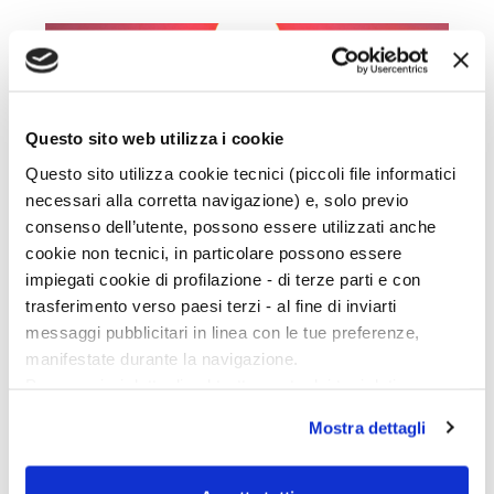
Questo sito web utilizza i cookie
Questo sito utilizza cookie tecnici (piccoli file informatici
necessari alla corretta navigazione) e, solo previo
consenso dell’utente, possono essere utilizzati anche
cookie non tecnici, in particolare possono essere
STORIE
impiegati cookie di profilazione - di terze parti e con
trasferimento verso paesi terzi - al fine di inviarti
INTRAMONTABILI
messaggi pubblicitari in linea con le tue preferenze,
manifestate durante la navigazione.
Per classici intendiamo storie che non perdono mai il
Per maggiori dettagli sul trattamento dei tuoi dati
proprio fascino, ma non sono solo i classici a
personali durante la navigazione, e per modificare le tue
mantenere inalterato il gusto della scoperta a ogni
Mostra dettagli
scelte privacy sui cookie, ti invitiamo a prendere visione
nuova rilettura. Abbiamo raccolto qui qualche
dell’
informativa cookie
.
consiglio di storie intramontabili.
Chiudendo il banner tramite la “X” prosegui la