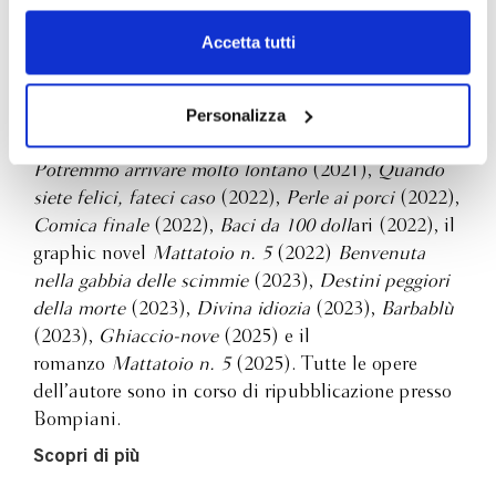
Stringer, 2019),
La colazione dei campioni
(2020),
dell’
informativa cookie
.
Le sirene di Titan
o (2020),
Ricordando l’Apocalisse
Chiudendo il banner tramite la “X” prosegui la
Accetta tutti
(2020),
Un uomo senza patria
(2020),
Piano
navigazione senza alcuna profilazione e con installazione
dei soli cookie tecnici. Selezionando “Accetta tutti” presti
meccanico
(2020),
Madre Notte
(2021),
Hocus
il tuo consenso alla profilazione che potrai revocare in
Personalizza
Pocus
(2021),
Un avanzo di galera
(2021), la
ogni momento
Revoca
raccolta di lettere
Tieniti stretto il cappello.
Potremmo arrivare molto lontano
(2021),
Quando
siete felici, fateci caso
(2022),
Perle ai porci
(2022),
Comica finale
(2022),
Baci da 100 doll
ari (2022), il
graphic novel
Mattatoio n. 5
(2022)
Benvenuta
nella gabbia delle scimmie
(2023),
Destini peggiori
della morte
(2023),
Divina idiozia
(2023),
Barbablù
(2023),
Ghiaccio-nove
(2025) e il
romanzo
Mattatoio n. 5
(2025). Tutte le opere
dell’autore sono in corso di ripubblicazione presso
Bompiani.
Scopri di più