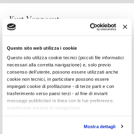
Kurt Vonnegut
Kurt Vonnegut, nato nel 1922 a Indianapolis, è
stato uno dei grandi maestri delle lettere
Questo sito web utilizza i cookie
americane moderne. Definito dal
New York Times
Questo sito utilizza cookie tecnici (piccoli file informatici
“il romanziere della controcultura”, ha guidato con
necessari alla corretta navigazione) e, solo previo
la sua opera un’intera generazione attraverso i
consenso dell’utente, possono essere utilizzati anche
miasmi della guerra e dell’avidità che hanno
cookie non tecnici, in particolare possono essere
caratterizzato la seconda metà del ventesimo
impiegati cookie di profilazione - di terze parti e con
secolo in America. Vonnegut si è fatto conoscere
trasferimento verso paesi terzi - al fine di inviarti
con la pubblicazione di Ghiaccio-nove, cui sono
messaggi pubblicitari in linea con le tue preferenze,
seguiti classici moderni come
Mattatoio n. 5
e
manifestate durante la navigazione.
Cronos
isma. È morto a New York nel 2007.
Per maggiori dettagli sul trattamento dei tuoi dati
Bompiani ha pubblicato
Galápagos
(1985),
Tutti i
personali durante la navigazione, e per modificare le tue
Mostra dettagli
racconti
(2019),
Stringere la mano a Dio
(con Lee
scelte privacy sui cookie, ti invitiamo a prendere visione