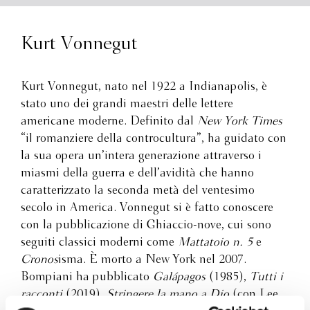
Kurt Vonnegut
Kurt Vonnegut, nato nel 1922 a Indianapolis, è
stato uno dei grandi maestri delle lettere
americane moderne. Definito dal
New York Times
“il romanziere della controcultura”, ha guidato con
la sua opera un’intera generazione attraverso i
miasmi della guerra e dell’avidità che hanno
caratterizzato la seconda metà del ventesimo
secolo in America. Vonnegut si è fatto conoscere
con la pubblicazione di Ghiaccio-nove, cui sono
seguiti classici moderni come
Mattatoio n. 5
e
Cronos
isma. È morto a New York nel 2007.
Bompiani ha pubblicato
Galápagos
(1985),
Tutti i
racconti
(2019),
Stringere la mano a Dio
(con Lee