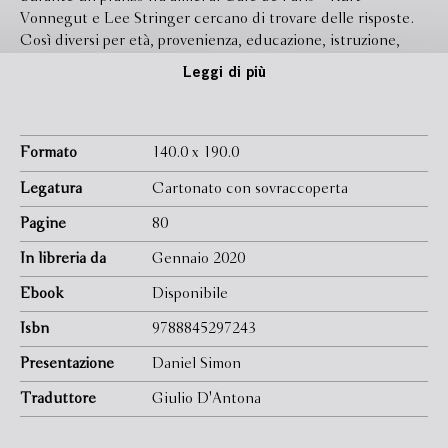
Vonnegut e Lee Stringer cercano di trovare delle risposte.
Così diversi per età, provenienza, educazione, istruzione,
entrambi hanno in comune obiettivi e aspirazioni, prima fra
Leggi di più
tutte quella di scrivere libri che facciano la differenza. E
mentre discutono della loro vocazione condivisa ci regalano
metafore indimenticabili del processo della scrittura, che
non è certo un modo “per fare soldi, ma per prendersi cura
Formato
140.0 x 190.0
delle proprie nevrosi, migliorare se stessi”; e quando si
Legatura
Cartonato con sovraccoperta
compie “è come stringere la mano a Dio”.
Pagine
80
In libreria da
Gennaio 2020
Ebook
Disponibile
Isbn
9788845297243
Presentazione
Daniel Simon
Traduttore
Giulio D'Antona