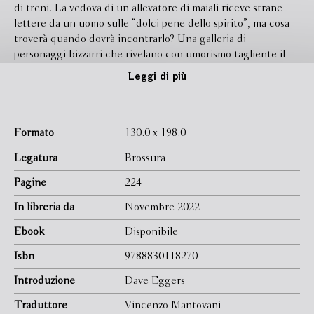
di treni. La vedova di un allevatore di maiali riceve strane
lettere da un uomo sulle “dolci pene dello spirito”, ma cosa
troverà quando dovrà incontrarlo? Una galleria di
personaggi bizzarri che rivelano con umorismo tagliente il
lato sordido e a un tempo generoso dello stile di vita
Leggi di più
americano. Scritte da Vonnegut all’inizio della carriera,
queste storie sono una prova eccezionale di quella
combinazione unica di osservazione e immaginazione che
solo lui possiede. “Questi racconti si potrebbero chiamare
Formato
130.0 x 198.0
trappole per topi,” scrive Dave Eggers nell’introduzione, “ed
Legatura
Brossura
esistono per ingannare o tendere una trappola al lettore.
Muovono il lettore lungo la storia, attraverso il suo
Pagine
224
complesso (ma non troppo complesso) meccanismo, fino alla
In libreria da
Novembre 2022
fine, quando scatta la molla e il lettore resta in trappola.”
Ebook
Disponibile
Isbn
9788830118270
Introduzione
Dave Eggers
Traduttore
Vincenzo Mantovani