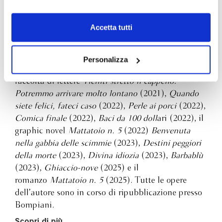
scelte privacy sui cookie, ti invitiamo a prendere visione
racconti
(2019),
Stringere la mano a Dio
(con Lee
dell’
informativa cookie
.
Stringer, 2019),
La colazione dei campioni
(2020),
Chiudendo il banner tramite la “X” prosegui la
Accetta tutti
Le sirene di Titan
o (2020),
Ricordando l’Apocalisse
navigazione senza alcuna profilazione e con installazione
(2020),
Un uomo senza patria
(2020),
Piano
dei soli cookie tecnici. Selezionando “Accetta tutti” presti
meccanico
(2020),
Madre Notte
(2021),
Hocus
il tuo consenso alla profilazione che potrai revocare in
Personalizza
Pocus
(2021),
Un avanzo di galera
(2021), la
ogni momento
Revoca
raccolta di lettere
Tieniti stretto il cappello.
Potremmo arrivare molto lontano
(2021),
Quando
siete felici, fateci caso
(2022),
Perle ai porci
(2022),
Comica finale
(2022),
Baci da 100 doll
ari (2022), il
graphic novel
Mattatoio n. 5
(2022)
Benvenuta
nella gabbia delle scimmie
(2023),
Destini peggiori
della morte
(2023),
Divina idiozia
(2023),
Barbablù
(2023),
Ghiaccio-nove
(2025) e il
romanzo
Mattatoio n. 5
(2025). Tutte le opere
dell’autore sono in corso di ripubblicazione presso
Bompiani.