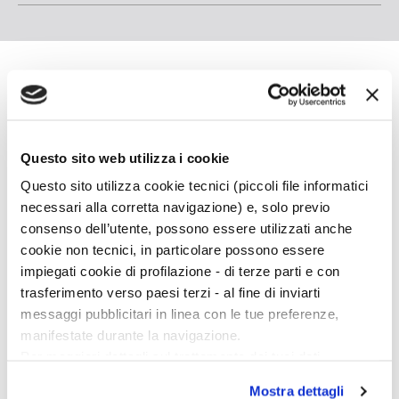
Kurt Vonnegut
Kurt Vonnegut, nato nel 1922 a Indianapolis, è
Questo sito web utilizza i cookie
stato uno dei grandi maestri delle lettere
Questo sito utilizza cookie tecnici (piccoli file informatici
americane moderne. Definito dal
New York Times
necessari alla corretta navigazione) e, solo previo
“il romanziere della controcultura”, ha guidato con
consenso dell’utente, possono essere utilizzati anche
la sua opera un’intera generazione attraverso i
cookie non tecnici, in particolare possono essere
miasmi della guerra e dell’avidità che hanno
impiegati cookie di profilazione - di terze parti e con
caratterizzato la seconda metà del ventesimo
trasferimento verso paesi terzi - al fine di inviarti
secolo in America. Vonnegut si è fatto conoscere
messaggi pubblicitari in linea con le tue preferenze,
con la pubblicazione di Ghiaccio-nove, cui sono
manifestate durante la navigazione.
seguiti classici moderni come
Mattatoio n. 5
e
Per maggiori dettagli sul trattamento dei tuoi dati
Cronos
isma. È morto a New York nel 2007.
personali durante la navigazione, e per modificare le tue
Bompiani ha pubblicato
Galápagos
(1985),
Tutti i
Mostra dettagli