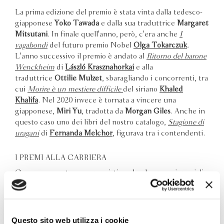
La prima edizione del premio è stata vinta dalla tedesco-
giapponese
Yoko Tawada
e dalla sua traduttrice
Margaret
Mitsutani
. In finale quell'anno, però, c'era anche
I
vagabondi
del futuro premio Nobel
Olga Tokarczuk
.
L'anno successivo il premio è andato al
Ritorno del barone
Wenckheim
di
László Krasznahorkai
e alla
traduttrice
Ottilie Mulzet
, sbaragliando i concorrenti, tra
cui
Morire è un mestiere difficile
del siriano
Khaled
Khalifa
. Nel 2020 invece è tornata a vincere una
giapponese,
Miri Yu
, tradotta da
Morgan Giles
. Anche in
questo caso uno dei libri del nostro catalogo,
Stagione di
uragani
di
Fernanda Melchor
, figurava tra i contendenti.
I PREMI ALLA CARRIERA
Come accennato, sono previsti anche due premi speciali
alla carriera, che prendono in cosiderazione l'intera opera
di un autore e non soltanto un singolo libro. Anche in
questo caso, se non di più, molti dei vincitori sono dei
mostri sacri delle lettere americane: i già citati
Saul
Questo sito web utilizza i cookie