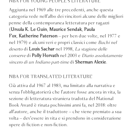
NBA FOR YOUNG PEOPLE'S LITERATURE
Aggiunta nel 1969 alle tre precedenti, anche questa
categoria vede nell'albo dei vincitori alcune delle migliori
penne della contemporanea letteratura per ragazzi
(
Ursula K. Le Guin
,
Maurice Sendak
,
Paula
Fox
,
Katherine Paterson
– per ben due volte, nel 1977 e
nel 1979) e alcuni veri e propri classici come
Buchi nel
deserto
di
Louis Sachar
nel 1998,
La stagione delle
conserve
di
Polly Horvath
nel 2003 e
Diario assolutamente
sincero di un Indiano part-time
di
Sherman Alexie
.
NBA FOR TRANSLATED LITERATURE
Già attiva dal 1967 al 1983, ma limitato alla narrativa e
senza l'obbligatorierà che l'autore fosse ancora in vita, la
sezione di letteratura straniera tradotta del National
Book Award è rinata pochissimi anni fa, nel 2018: oltre
all'autore, anche il traduttore – che viene premiato a sua
volta – dev'essere in vita e si prendono in considerazione
opere di fiction e non-fiction.