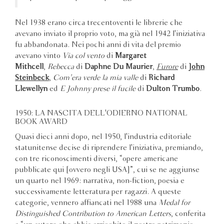
Nel 1938 erano circa trecentoventi le librerie che
avevano inviato il proprio voto, ma già nel 1942 l'iniziativa
fu abbandonata. Nei pochi anni di vita del premio
avevano vinto
Via col vento
di
Margaret
Mithcell
,
Rebecca
di
Daphne Du Maurier
,
Furore
di
John
Steinbeck
,
Com'era verde la mia valle
di
Richard
Llewellyn
ed
E Johnny prese il fucile
di
Dulton Trumbo
.
1950: LA NASCITA DELL'ODIERNO NATIONAL
BOOK AWARD
Quasi dieci anni dopo, nel 1950, l'industria editoriale
statunitense decise di riprendere l'iniziativa, premiando,
con tre riconoscimenti diversi, “opere americane
pubblicate qui [ovvero negli USA]”, cui se ne aggiunse
un quarto nel 1969: narrativa, non-fiction, poesia e
successivamente letteratura per ragazzi. A queste
categorie, vennero affiancati nel 1988 una
Medal for
Distinguished Contribution to American Letters
, conferita