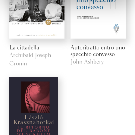
La cittadella
Autoritratto entro uno
specchio convesso
Archibald Joseph
John Ashbery
Cronin