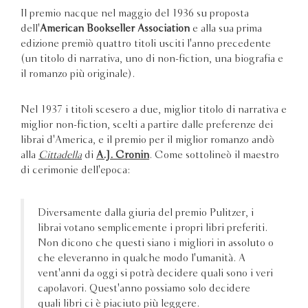
Il premio nacque nel maggio del 1936 su proposta
dell'
American Bookseller Association
e alla sua prima
edizione premiò quattro titoli usciti l'anno precedente
(un titolo di narrativa, uno di non-fiction, una biografia e
il romanzo più originale).
Nel 1937 i titoli scesero a due, miglior titolo di narrativa e
miglior non-fiction, scelti a partire dalle preferenze dei
librai d'America, e il premio per il miglior romanzo andò
alla
Cittadella
di
A.J.
Cronin
. Come sottolineò il maestro
di cerimonie dell'epoca:
Diversamente dalla giuria del premio Pulitzer, i
librai votano semplicemente i propri libri preferiti.
Non dicono che questi siano i migliori in assoluto o
che eleveranno in qualche modo l'umanità. A
vent'anni da oggi si potrà decidere quali sono i veri
capolavori. Quest'anno possiamo solo decidere
quali libri ci è piaciuto più leggere.