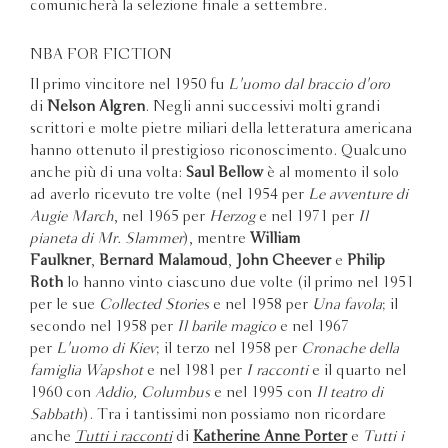
comunicherà la selezione finale a settembre.
NBA FOR FICTION
Il primo vincitore nel 1950 fu
L'uomo dal braccio d'oro
di
Nelson Algren
. Negli anni successivi molti grandi
scrittori e molte pietre miliari della letteratura americana
hanno ottenuto il prestigioso riconoscimento. Qualcuno
anche più di una volta:
Saul Bellow
è al momento il solo
ad averlo ricevuto tre volte (nel 1954 per
Le avventure di
Augie March
, nel 1965 per
Herzog
e nel 1971 per
Il
pianeta di Mr. Slammer
), mentre
William
Faulkner
,
Bernard Malamoud
,
John Cheever
e
Philip
Roth
lo hanno vinto ciascuno due volte (il primo nel 1951
per le sue
Collected Stories
e nel 1958 per
Una favola
; il
secondo nel 1958 per
Il barile magico
e nel 1967
per
L'uomo di Kiev
; il terzo nel 1958 per
Cronache della
famiglia Wapshot
e nel 1981 per
I racconti
e il quarto nel
1960 con
Addio, Columbus
e nel 1995 con
Il teatro di
Sabbath
). Tra i tantissimi non possiamo non ricordare
anche
Tutti i racconti
di
Katherine Anne Porter
e
Tutti i