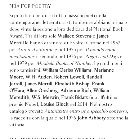
NBA FOR POETRY
Si può dire che quasi tutti i massimi poeti della
contemporanea letteratura statunitense abbiano prima o
dopo vinto la sezione a loro dedicata del National Book
Award. Tra di loro solo
Wallace Stevens
e
James
Merrill
lo hanno ottenuto due volte: il primo nel 1952
per
Aurore d'autunno
e nel 1955 per
Il mondo come
meditazione
; il secondo nel 1976 per
Nights and Days
e
nel 1979 per
Mirabell: Books of Number
. I grandi nomi
sono tantissimi:
William Carlos Williams
,
Marianne
Moore
,
W.H. Auden
,
Robert Lowell
,
Randall
Jarrell
,
James Merrill
,
Elizabeth Bishop
,
Frank
O'Hara
,
Allen Ginsberg
,
Adrienne Rich
,
William
Meredith
,
W.S. Merwin
,
Frank Bidart
fino all'ultimo
premio Nobel,
Louise Glück
nel 2014. Nel nostro
catalogo trovate
Autoritratto entro uno specchio convesso
,
la raccolta con la quale nel 1976
John Ashbery
ottenne la
vittoria.