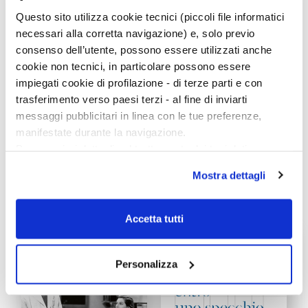
Bellow
,
Eudora Welty
,
John Updike
,
Philip Roth
,
Norman
Questo sito utilizza cookie tecnici (piccoli file informatici
Mailer
,
Joan Didion
,
Gore Vidal
,
John Ashbery
,
Don
necessari alla corretta navigazione) e, solo previo
DeLillo
,
Ursula K. Le Guin
ma anche il Nobel
Toni
consenso dell’utente, possono essere utilizzati anche
Morrison
, e ancora
Ray Bradbury
,
Arthur Miller
,
Stephen
cookie non tecnici, in particolare possono essere
King
,
Lawrence Ferlinghetti
,
Dave Eggers
,
Isabel
Allende
,
Edmund White
e, last but not least,
Walter
impiegati cookie di profilazione - di terze parti e con
Mosley
.
trasferimento verso paesi terzi - al fine di inviarti
messaggi pubblicitari in linea con le tue preferenze,
manifestate durante la navigazione.
Per maggiori dettagli sul trattamento dei tuoi dati
personali durante la navigazione, e per modificare le tue
Mostra dettagli
scelte privacy sui cookie, ti invitiamo a prendere visione
I LIBRI DEL CATALOGO BOMPIANI
dell’
informativa cookie
.
VINCITORI DEL NATIONAL BOOK AWARD
Chiudendo il banner tramite la “X” prosegui la
Accetta tutti
navigazione senza alcuna profilazione e con installazione
dei soli cookie tecnici. Selezionando “Accetta tutti” presti
il tuo consenso alla profilazione che potrai revocare in
Personalizza
ogni momento
Revoca