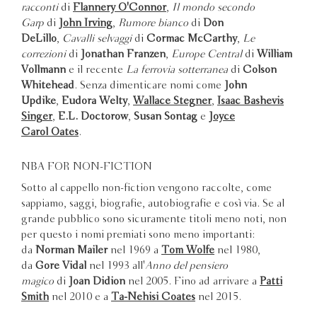
racconti
di
Flannery O'Connor
,
Il mondo secondo
Garp
di
John Irving
,
Rumore bianco
di
Don
DeLillo
,
Cavalli selvaggi
di
Cormac McCarthy
,
Le
correzioni
di
Jonathan Franzen
,
Europe Central
di
William
Vollmann
e il recente
La ferrovia sotterranea
di
Colson
Whitehead
. Senza dimenticare nomi come
John
Updike
,
Eudora Welty
,
Wallace Stegner
,
Isaac Bashevis
Singer
,
E.L. Doctorow
,
Susan Sontag
e
Joyce
Carol Oates
.
NBA FOR NON-FICTION
Sotto al cappello non-fiction vengono raccolte, come
sappiamo, saggi, biografie, autobiografie e così via. Se al
grande pubblico sono sicuramente titoli meno noti, non
per questo i nomi premiati sono meno importanti:
da
Norman Mailer
nel 1969 a
Tom Wolfe
nel 1980,
da
Gore Vidal
nel 1993 all'
Anno del pensiero
magico
di
Joan Didion
nel 2005. Fino ad arrivare a
Patti
Smith
nel 2010 e a
Ta-Nehisi Coates
nel 2015.