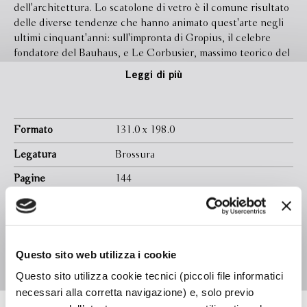
dell'architettura. Lo scatolone di vetro è il comune risultato
delle diverse tendenze che hanno animato quest'arte negli
ultimi cinquant'anni: sull'impronta di Gropius, il celebre
fondatore del Bauhaus, e Le Corbusier, massimo teorico del
razionalismo, gli architetti europei sbarcati in America negli
Leggi di più
anni Trenta esercitarono un vero e proprio colonialismo
intellettuale.
Nacque così l'International Style, che ispirò palazzi di vetro,
cemento e ferro, pressoché identici: privi di colore e linee
Formato
131.0 x 198.0
curve. Ora la gente in quegli edifici tristi e scomodi non
Legatura
Brossura
vuole più abitare, ma le soluzioni proposte dall'architettura
postmoderna si limitano a riflettere e deformare i fantasmi
Pagine
144
del passato.
In libreria da
Aprile 2001
''Nuovi scatoloni di cristallo rivestiti di lastre specchianti in
modo da riflettere gli edifici vicini, anch'essi scatoloni di
Isbn
9788845249082
cristallo, e distorcere così quelle noiose linee rette,
facendole sembrare curve.''
Traduttore
Pier Francesco Paolini
Questo sito web utilizza i cookie
Titolo originale: ''From Bauhaus to Our House'' (1981).
Questo sito utilizza cookie tecnici (piccoli file informatici
necessari alla corretta navigazione) e, solo previo