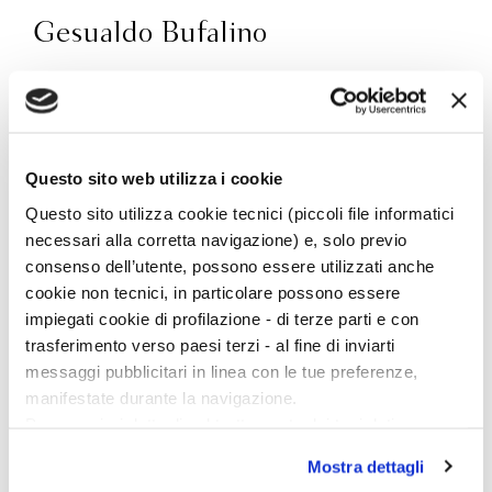
Gesualdo Bufalino
Gesualdo Bufalino (Comiso 1920–1996) è stato
insegnante, poeta, traduttore, saggista, autore di
aforismi, narratore. Si è affermato con il romanzo
Questo sito web utilizza i cookie
Diceria dell’untore
(premio Supercampiello 1981).
Tra le sue opere pubblicate da Bompiani
L’uomo
Questo sito utilizza cookie tecnici (piccoli file informatici
necessari alla corretta navigazione) e, solo previo
invaso
(1986),
Il malpensante
(1987),
L’isola nuda
consenso dell’utente, possono essere utilizzati anche
(1988),
Il matrimonio illustrato
(1989),
Saldi
cookie non tecnici, in particolare possono essere
d’autunno
(1990),
Qui pro quo
(1991),
Argo il cieco
impiegati cookie di profilazione - di terze parti e con
(1992),
Calende greche
(1992),
Il Guerrin
trasferimento verso paesi terzi - al fine di inviarti
Meschino
(1993),
Museo d’ombre (
1993),
Bluff di
messaggi pubblicitari in linea con le tue preferenze,
parole
(1994),
Tommaso e il fotografo cieco
(1996),
manifestate durante la navigazione.
Dizionario dei personaggi di romanzo
(2000),
Favola
Per maggiori dettagli sul trattamento dei tuoi dati
del castello senza tempo
(2020),
Cere perse
(2022).
personali durante la navigazione, e per modificare le tue
Del 2008 è
Cento Sicilie
, scritto a quattro mani
Mostra dettagli
scelte privacy sui cookie, ti invitiamo a prendere visione
con Nunzio Zago, già professore ordinario di