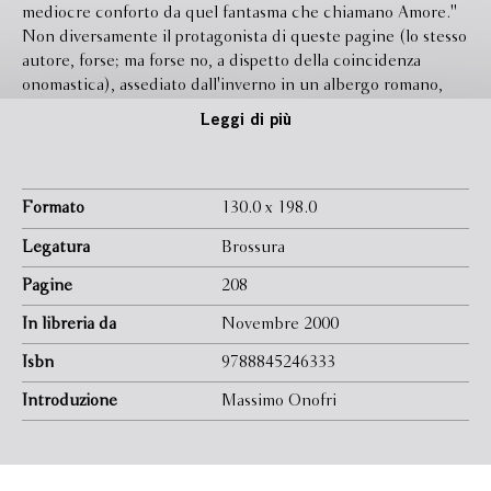
mediocre conforto da quel fantasma che chiamano Amore.''
Non diversamente il protagonista di queste pagine (lo stesso
autore, forse; ma forse no, a dispetto della coincidenza
onomastica), assediato dall'inverno in un albergo romano,
rievoca, per medicina dei suoi accessi d'angoscia, antiche
Leggi di più
venture di cuore nel Sud, al tempo della gioventù. Ne risulta
uno sdoppiarsi dell'io parlante in due città ed età diverse
sotto due maschere alterne, in altalena perpetua fra
abbandono e impostura, sfogo ingenuo e farnetico astuto.
Formato
130.0 x 198.0
Un diario-romanzo, insomma, che via via può leggersi come
Legatura
Brossura
ballata delle dame del tempo che fu, o come Mea culpa di un
vecchio che vanamente si ostina a promuovere in leggenda,
Pagine
208
attraverso ilarotragici ingranaggi di parole, la sua povera
In libreria da
Novembre 2000
''vita nova''.
Isbn
9788845246333
Introduzione
Massimo Onofri