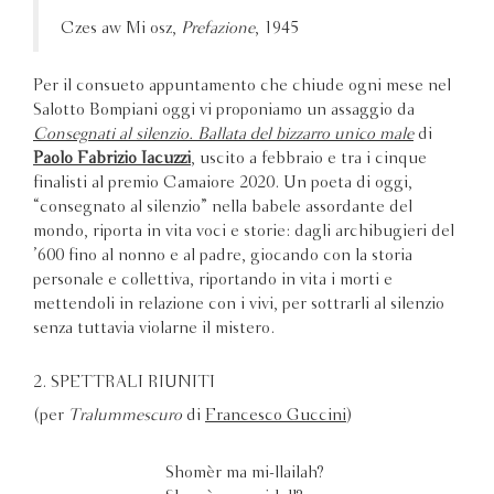
Czesław Miłosz,
Prefazione
, 1945
Per il consueto appuntamento che chiude ogni mese nel
Salotto Bompiani oggi vi proponiamo un assaggio da
Consegnati al silenzio. Ballata del bizzarro unico male
di
Paolo Fabrizio Iacuzzi
, uscito a febbraio e tra i cinque
finalisti al premio Camaiore 2020. Un poeta di oggi,
“consegnato al silenzio” nella babele assordante del
mondo, riporta in vita voci e storie: dagli archibugieri del
’600 fino al nonno e al padre, giocando con la storia
personale e collettiva, riportando in vita i morti e
mettendoli in relazione con i vivi, per sottrarli al silenzio
senza tuttavia violarne il mistero.
2. SPETTRALI RIUNITI
(per
Tralummescuro
di
Francesco Guccini
)
Shomèr ma mi-llailah?