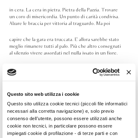
in cera. La cera in pietra. Pietra della Pazzia. Trovare
un coro di misericordia. Un punto di carità condivisa.
Alzare le braccia per vittoria al traguardo. Ma poi
capire che la gara era truccata. E allora sarebbe stato
meglio rimanere tutti al palo. Più che altro consegnati
al silenzio vivere assordati nel nulla issato in un fiore.
Questo è il quinto articolo della rubrica che propone
ogni
mese una poesia e un poeta da scoprire
.
Ti è
piaciuto?
Iscriviti alla newsletter
, non perderti il prossimo!
Questo sito web utilizza i cookie
Questo sito utilizza cookie tecnici (piccoli file informatici
necessari alla corretta navigazione) e, solo previo
PAOLO FABRIZIO
consenso dell’utente, possono essere utilizzati anche
cookie non tecnici, in particolare possono essere
IACUZZI
impiegati cookie di profilazione - di terze parti e con