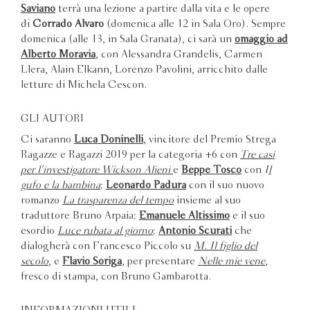
Saviano
terrà una lezione a partire dalla vita e le opere
di
Corrado Alvaro
(domenica alle 12 in Sala Oro). Sempre
domenica (alle 13, in Sala Granata), ci sarà un
omaggio ad
Alberto Moravia
, con Alessandra Grandelis, Carmen
Llera, Alain Elkann, Lorenzo Pavolini, arricchito dalle
letture di Michela Cescon.
GLI AUTORI
Ci saranno
Luca Doninelli
, vincitore del Premio Strega
Ragazze e Ragazzi 2019 per la categoria +6 con
Tre casi
per l'investigatore Wickson Alieni
e
Beppe Tosco
con
I
l
gufo e la bambina
;
Leonardo Padura
con il suo nuovo
romanzo
La trasparenza del tempo
insieme al suo
traduttore Bruno Arpaia;
Emanuele Altissimo
e il suo
esordio
Luce rubata al giorno
;
Antonio Scurati
che
dialogherà con Francesco Piccolo su
M. Il figlio del
secolo
, e
Flavio Soriga
, per presentare
Nelle mie vene
,
fresco di stampa, con Bruno Gambarotta.