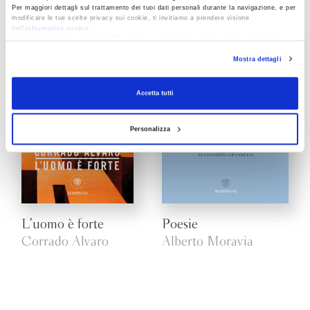
Flavio Soriga
Beppe Tosco
Per maggiori dettagli sul trattamento dei tuoi dati personali durante la navigazione, e per
modificare le tue scelte privacy sui cookie, ti invitiamo a prendere visione
dell’
informativa cookie
.
Chiudendo il banner tramite la “X” prosegui la navigazione senza alcuna profilazione e
con installazione dei soli cookie tecnici. Selezionando “Accetta tutti” presti il tuo
Mostra dettagli
consenso alla profilazione che potrai revocare in ogni momento
Revoca
Accetta tutti
Personalizza
L’uomo è forte
Poesie
Corrado Alvaro
Alberto Moravia