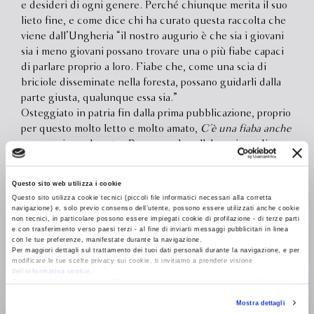
e desideri di ogni genere. Perché chiunque merita il suo
lieto fine, e come dice chi ha curato questa raccolta che
viene dall’Ungheria “il nostro augurio è che sia i giovani
sia i meno giovani possano trovare una o più fiabe capaci
di parlare proprio a loro. Fiabe che, come una scia di
briciole disseminate nella foresta, possano guidarli dalla
parte giusta, qualunque essa sia.”
Osteggiato in patria fin dalla prima pubblicazione, proprio
per questo molto letto e molto amato,
C’è una fiaba anche
per te
arriva nel nostro Paese con la collaborazione di
Oxfam Italia, che per ogni copia venduta riceverà un euro
per finanziare i suoi progetti contro le disuguaglianze nel
Questo sito web utilizza i cookie
mondo.
Questo sito utilizza cookie tecnici (piccoli file informatici necessari alla corretta
navigazione) e, solo previo consenso dell’utente, possono essere utilizzati anche cookie
€ 19.00
non tecnici, in particolare possono essere impiegati cookie di profilazione - di terze parti
e con trasferimento verso paesi terzi - al fine di inviarti messaggi pubblicitari in linea
con le tue preferenze, manifestate durante la navigazione.
ACQUISTA
Per maggiori dettagli sul trattamento dei tuoi dati personali durante la navigazione, e per
modificare le tue scelte privacy sui cookie, ti invitiamo a prendere visione
dell’
informativa cookie
.
Chiudendo il banner tramite la “X” prosegui la navigazione senza alcuna profilazione e
Principi che non vogliono sconfiggere i draghi, principesse
con installazione dei soli cookie tecnici. Selezionando “Accetta tutti” presti il tuo
Mostra dettagli
consenso alla profilazione che potrai revocare in ogni momento
che non aspettano un eroe ma lo diventano, streghe che
Revoca