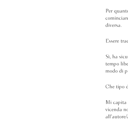
Per quanto
cominciare
diversa.
Essere tra
Sì, ha sic
tempo libe
modo di pe
Che tipo d
Mi capita 
vicenda no
all’autore