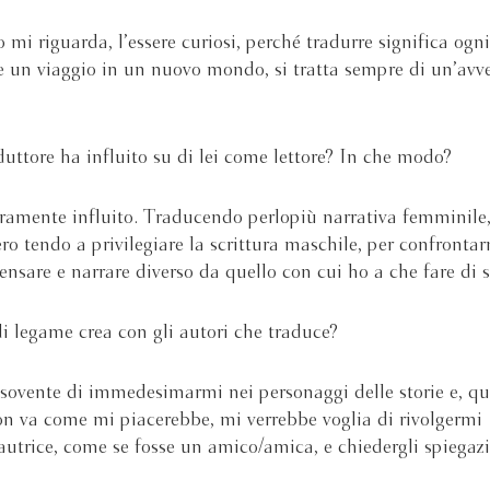
 mi riguarda, l’essere curiosi, perché tradurre significa ogni
 un viaggio in un nuovo mondo, si tratta sempre di un’avv
duttore ha influito su di lei come lettore? In che modo?
uramente influito. Traducendo perlopiù narrativa femminile
ro tendo a privilegiare la scrittura maschile, per confronta
nsare e narrare diverso da quello con cui ho a che fare di s
i legame crea con gli autori che traduce?
sovente di immedesimarmi nei personaggi delle storie e, q
n va come mi piacerebbe, mi verrebbe voglia di rivolgermi
/autrice, come se fosse un amico/amica, e chiedergli spiegazi