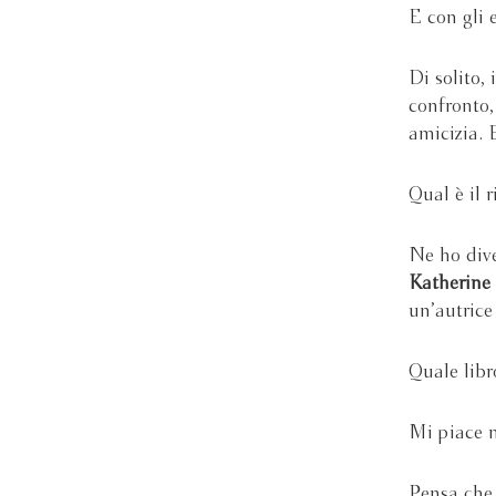
E con gli 
Di solito, 
confronto,
amicizia. 
Qual è il r
Ne ho dive
Katherine
un’autrice
Quale libr
Mi piace m
Pensa che 