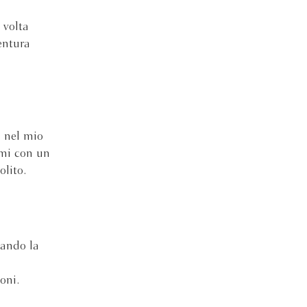
 volta
entura
, nel mio
rmi con un
olito.
uando la
oni.