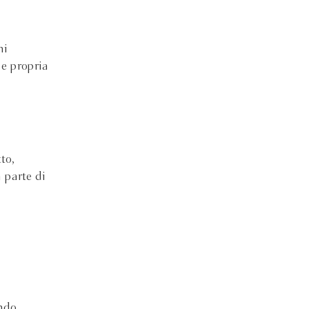
mi
 e propria
to,
 parte di
ondo