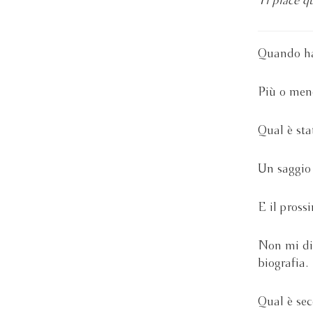
Ti piace q
Quando ha 
Più o meno
Qual è sta
Un saggio 
E il pross
Non mi dis
biografia.
Qual è sec