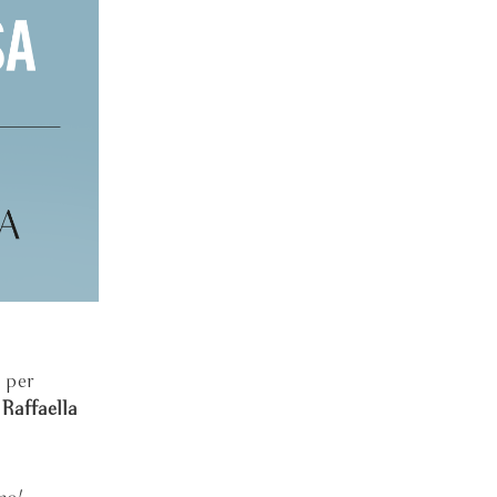
, per
n
Raffaella