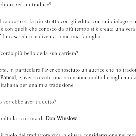
editori per cui traduce?
il rapporto si fa più stretto con gli editor con cui dialogo e 
 e con quelli che conosco da più tempo si è creata una vera
E la casa editrice diventa come una famiglia.
icordo più bello della sua carriera?
rsi, in particolare l’aver conosciuto un’autrice che ho tradot
 Pancol
, e aver ricevuto una recensione molto lusinghiera da
 italiana per una mia traduzione.
o vorrebbe aver tradotto?
olto la scrittura di
Don Winslow
.
il ruolo del traduttore viva la giusta considerazione nel m