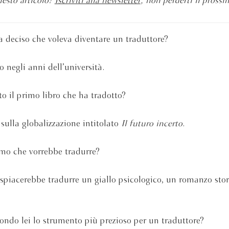
uesto articolo?
Iscriviti alla newsletter
, non perderti il prossi
deciso che voleva diventare un traduttore?
 negli anni dell’università.
to il primo libro che ha tradotto?
sulla globalizzazione intitolato
Il futuro incerto
.
imo che vorrebbe tradurre?
piacerebbe tradurre un giallo psicologico, un romanzo stor
ondo lei lo strumento più prezioso per un traduttore?