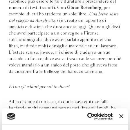
stabilisce può essere forte e duraturo a prescindere dal
numero di testi tradotti. Con
Göran Rosenberg
, per
esempio, di cui ho tradotto un solo libro,
Una breve sosta
nel viaggio da Auschwitz
, si è creato un rapporto di
amicizia e di stima che dura ancora oggi. Quando gli dissi
che avrei partecipato a un convegno a Firenze
sull’autobiografia, dove avrei parlato appunto del suo
libro, mi diede molti consigli e materiale su cui lavorare.
L’estate scorsa, invece, mi chiese di tradurre un suo
articolo su Lecce, dove aveva trascorso le vacanze, perché
voleva mandarlo a un amico del posto che gli aveva fatto
da cicerone fra le bellezze del barocco salentino.
E con gli editori per cui traduce?
Ad eccezione di un caso, in cui la casa editrice fallì,
lasciando molti compensi non pagati (fra cui il mio!), ho
sempre avuto un ottimo rapporto con tutte le persone
coinvolte nelle diverse fasi della lavorazione di un libro.
Non solo con gli editori, quindi, ma anche con i revisori,