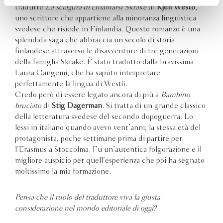
tradurre
La sciagura di chiamarsi Skrake
di
Kjell Westö
,
uno scrittore che appartiene alla minoranza linguistica
svedese che risiede in Finlandia. Questo romanzo è una
splendida saga che abbraccia un secolo di storia
finlandese attraverso le disavventure di tre generazioni
della famiglia Skrake. È stato tradotto dalla bravissima
Laura Cangemi, che ha saputo interpretare
perfettamente la lingua di Westö.
Credo però di essere legato ancora di più a
Bambino
bruciato
di
Stig Dagerman
. Si tratta di un grande classico
della letteratura svedese del secondo dopoguerra. Lo
lessi in italiano quando avevo vent’anni, la stessa età del
protagonista, poche settimane prima di partire per
l’Erasmus a Stoccolma. Fu un’autentica folgorazione e il
migliore auspicio per quell’esperienza che poi ha segnato
moltissimo la mia formazione.
Pensa che il ruolo del traduttore viva la giusta
considerazione nel mondo editoriale di oggi?