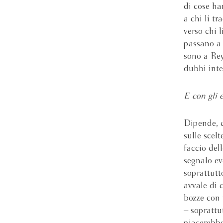
di cose ha
a chi li t
verso chi 
passano a 
sono a Rey
dubbi inte
E con gli e
Dipende, c
sulle scelt
faccio del
segnalo eve
soprattutt
avvale di 
bozze con 
– soprattu