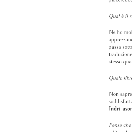
piacerebb
Qual è il r
Ne ho molt
apprezzano
passa sott
traduzione
stesso quan
Quale libr
Non saprei
soddisfatt
Indriðaso
Pensa che 