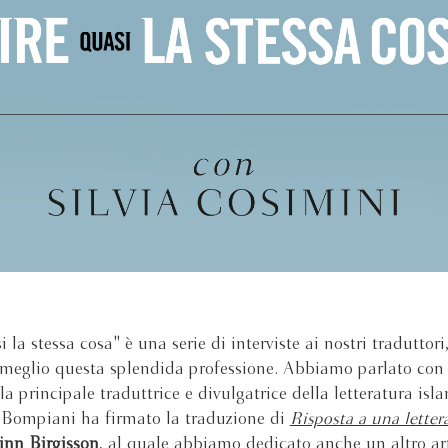
 la stessa cosa" è una serie di interviste ai nostri traduttori
 meglio questa splendida professione. Abbiamo parlato co
 la principale traduttrice e divulgatrice della letteratura isl
r Bompiani ha firmato la traduzione di
Risposta a una letter
inn Birgisson
, al quale abbiamo dedicato anche
un altro ar