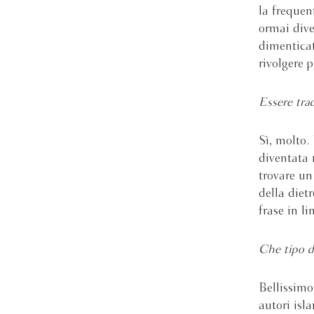
la frequent
ormai dive
dimenticat
rivolgere p
Essere tra
Sì, molto.
diventata 
trovare un
della diet
frase in li
Che tipo d
Bellissimo
autori isl