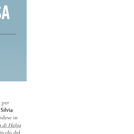
, per
n
Silvia
andese in
a di Helga
ticolo del