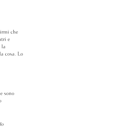
dirmi che
tri e
 la
la cosa. Lo
he sono
o
do