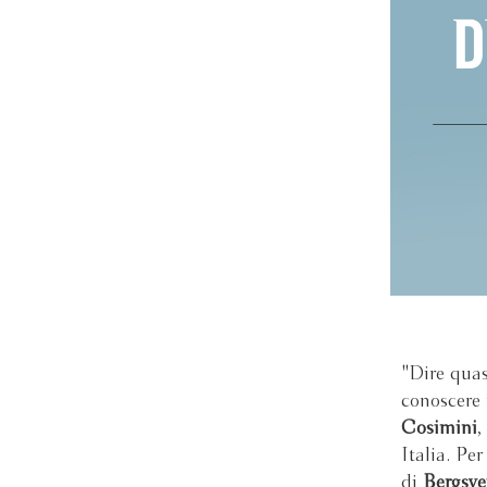
"Dire quasi
conoscere
Cosimini
,
Italia. Pe
di
Bergsve