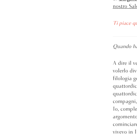
nostro Sal
Ti piace q
Quando ha 
A dire il 
volerlo di
filologia 
quattordic
quattordic
compagni, 
Io, comple
argomento
cominciare
vivevo in 