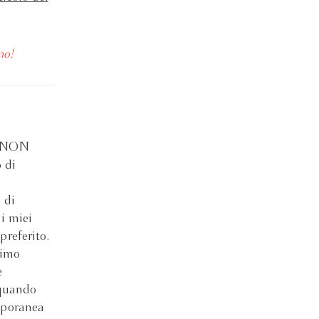
mo!
di NON
 di
 di
i miei
preferito.
timo
e
 quando
emporanea