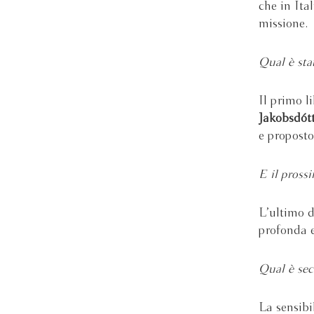
che in Ita
missione.
Qual è sta
Il primo l
Jakobsdótt
e proposto
E il pross
L’ultimo 
profonda e
Qual è sec
La sensibi