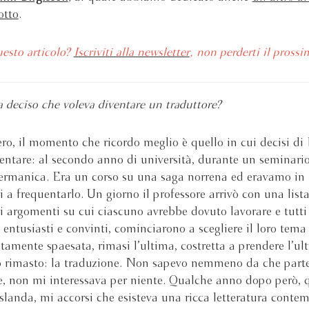
otto
.
uesto articolo?
Iscriviti alla newsletter
, non perderti il prossi
deciso che voleva diventare un traduttore?
vero, il momento che ricordo meglio è quello in cui decisi 
ventare: al secondo anno di università, durante un seminario
germanica. Era un corso su una saga norrena ed eravamo in
i a frequentarlo. Un giorno il professore arrivò con una lista
i argomenti su cui ciascuno avrebbe dovuto lavorare e tutti 
entusiasti e convinti, cominciarono a scegliere il loro tema 
tamente spaesata, rimasi l’ultima, costretta a prendere l’ul
 rimasto: la traduzione. Non sapevo nemmeno da che part
, non mi interessava per niente. Qualche anno dopo però,
Islanda, mi accorsi che esisteva una ricca letteratura cont