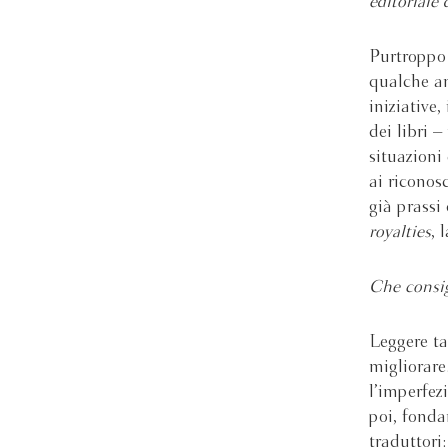
editoriale 
Purtroppo 
qualche an
iniziative
dei libri 
situazioni
ai riconos
già prassi 
royalties
, 
Che consig
Leggere ta
migliorare
l’imperfez
poi, fonda
traduttori