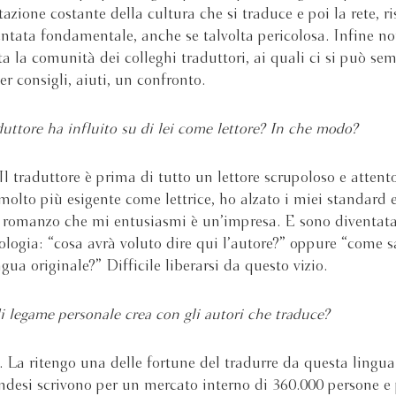
azione costante della cultura che si traduce e poi la rete, ri
ntata fondamentale, anche se talvolta pericolosa. Infine n
a la comunità dei colleghi traduttori, ai quali ci si può se
er consigli, aiuti, un confronto.
duttore ha influito su di lei come lettore? In che modo?
 Il traduttore è prima di tutto un lettore scrupoloso e attent
molto più esigente come lettrice, ho alzato i miei standard 
 romanzo che mi entusiasmi è un’impresa. E sono diventata
rologia: “cosa avrà voluto dire qui l’autore?” oppure “come 
ngua originale?” Difficile liberarsi da questo vizio.
i legame personale crea con gli autori che traduce?
. La ritengo una delle fortune del tradurre da questa lingua
andesi scrivono per un mercato interno di 360.000 persone e 