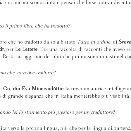
lia era ancora sconosciuta e pensai che forse poteva diventa
to il primo libro che ha tradotto?
ibro che ho tradotto da sola è stato
Tutto in ordine
, di
Svav
ir
, per
Le Lettere
. Era una raccolta di racconti che avevo se
. Resta ad oggi uno dei libri che più mi sono rimasti nel cu
imo che vorrebbe tradurre?
di
Guðrún Eva Mínervudóttir
: la trovo un’autrice intelligent
 di grande eleganza che in Italia meriterebbe più visibilità.
ondo lei lo strumento più prezioso per un traduttore?
lità verso la propria lingua, più che per la lingua di partenza