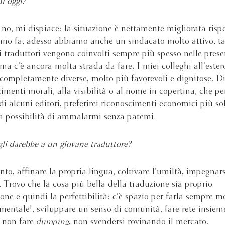
di oggi?
no, mi dispiace: la situazione è nettamente migliorata rispe
no fa, adesso abbiamo anche un sindacato molto attivo, t
, i traduttori vengono coinvolti sempre più spesso nelle pres
– ma c’è ancora molta strada da fare. I miei colleghi all’este
 completamente diverse, molto più favorevoli e dignitose. 
cimenti morali, alla visibilità o al nome in copertina, che pe
di alcuni editori, preferirei riconoscimenti economici più sol
la possibilità di ammalarmi senza patemi.
li darebbe a un giovane traduttore?
nto, affinare la propria lingua, coltivare l’umiltà, impegnars
. Trovo che la cosa più bella della traduzione sia proprio
ione e quindi la perfettibilità: c’è spazio per farla sempre m
mentale!, sviluppare un senso di comunità, fare rete insieme 
: non fare
dumping
, non svendersi rovinando il mercato.