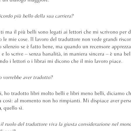
e un dialogo maggiore.
icordo più bello della sua carriera?
i ma il più belli sono legati ai lettori che mi scrivono per 
 le mie cose. Il lavoro del traduttore non vede grandi riscon
o silenzio se è fatto bene, ma quando un recensore apprezza
 e lo scrive – senza banalità, in maniera sincera – è una bel
do i lettori o i librai mi dicono che il mio lavoro piace.
o vorrebbe aver tradotto?
, ho tradotto libri molto belli e libri meno belli, diciamo c
a così: al momento non ho rimpianti. Mi dispiace aver pers
n
, quello sì.
il ruolo del traduttore viva la giusta considerazione nel mon