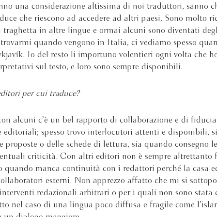
nno una considerazione altissima di noi traduttori, sanno ch
raduce che riescono ad accedere ad altri paesi. Sono molto r
li traghetta in altre lingue e ormai alcuni sono diventati deg
trovarmi quando vengono in Italia, ci vediamo spesso qua
kjavík. Io del resto li importuno volentieri ogni volta che h
rpretativi sul testo, e loro sono sempre disponibili.
ditori per cui traduce?
on alcuni c’è un bel rapporto di collaborazione e di fiducia
e editoriali; spesso trovo interlocutori attenti e disponibili,
le proposte o delle schede di lettura, sia quando consegno l
ntuali criticità. Con altri editori non è sempre altrettanto f
o quando manca continuità con i redattori perché la casa ed
collaboratori esterni. Non apprezzo affatto che mi si sottop
interventi redazionali arbitrari o per i quali non sono stata
tto nel caso di una lingua poco diffusa e fragile come l’isla