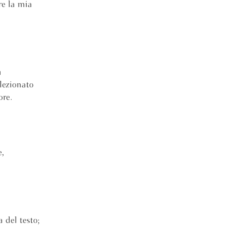
re la mia
a
lezionato
ore.
e,
 del testo;