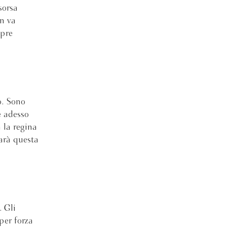
sorsa
on va
mpre
o. Sono
e adesso
 la regina
sarà questa
. Gli
per forza