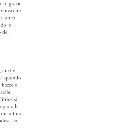
e è grazie
iconoscenti
li amici:
ndo io
o dei
, anche
 sia quando
e bozze e
acile,
itrice si
ongano le
 consultata
ndese, mi