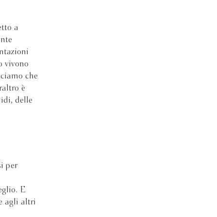
tto a
ante
entazioni
ro vivono
Diciamo che
raltro è
idi, delle
i per
eglio. E
agli altri