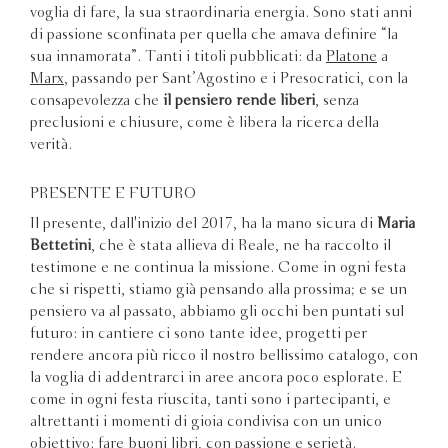
voglia di fare, la sua straordinaria energia. Sono stati anni
di passione sconfinata per quella che amava definire “la
sua innamorata”. Tanti i titoli pubblicati: da
Platone
a
Marx
, passando per Sant’Agostino e i Presocratici, con la
consapevolezza che
il pensiero rende liberi
, senza
preclusioni e chiusure, come è libera la ricerca della
verità.
PRESENTE E FUTURO
Il presente, dall'inizio del 2017, ha la mano sicura di
Maria
Bettetini
, che è stata allieva di Reale, ne ha raccolto il
testimone e ne continua la missione. Come in ogni festa
che si rispetti, stiamo già pensando alla prossima; e se un
pensiero va al passato, abbiamo gli occhi ben puntati sul
futuro: in cantiere ci sono tante idee, progetti per
rendere ancora più ricco il nostro bellissimo catalogo, con
la voglia di addentrarci in aree ancora poco esplorate. E
come in ogni festa riuscita, tanti sono i partecipanti, e
altrettanti i momenti di gioia condivisa con un unico
obiettivo: fare buoni libri, con passione e serietà.