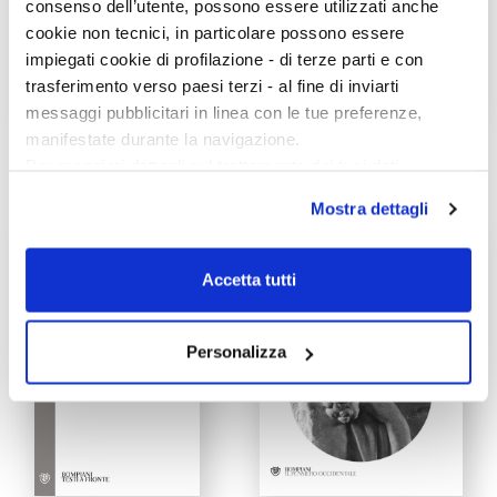
consenso dell’utente, possono essere utilizzati anche
cookie non tecnici, in particolare possono essere
impiegati cookie di profilazione - di terze parti e con
trasferimento verso paesi terzi - al fine di inviarti
messaggi pubblicitari in linea con le tue preferenze,
manifestate durante la navigazione.
Metafisica
La città di Dio
Per maggiori dettagli sul trattamento dei tuoi dati
Aristotele
Agostino d'Ippona
personali durante la navigazione, e per modificare le tue
Mostra dettagli
scelte privacy sui cookie, ti invitiamo a prendere visione
dell’
informativa cookie
.
Chiudendo il banner tramite la “X” prosegui la
Accetta tutti
navigazione senza alcuna profilazione e con installazione
dei soli cookie tecnici. Selezionando “Accetta tutti” presti
il tuo consenso alla profilazione che potrai revocare in
Personalizza
ogni momento
Revoca