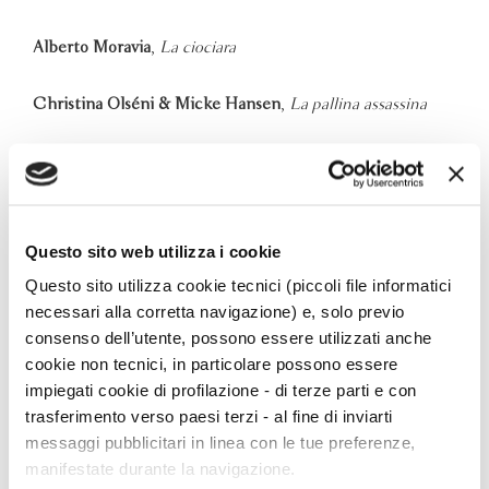
Alberto Moravia
,
La ciociara
Christina Olséni & Micke Hansen
,
La pallina assassina
Colleen McCullough
,
Uccelli di rovo
Lidia Ravera
,
Piangi pure
Questo sito web utilizza i cookie
Jonas Jonasson
,
L'assassino, il prete, il portiere
Questo sito utilizza cookie tecnici (piccoli file informatici
necessari alla corretta navigazione) e, solo previo
Carlo Verdone
,
La casa sopra i portici
consenso dell’utente, possono essere utilizzati anche
cookie non tecnici, in particolare possono essere
impiegati cookie di profilazione - di terze parti e con
Guido Barbujani
,
L'invenzione delle razze
trasferimento verso paesi terzi - al fine di inviarti
messaggi pubblicitari in linea con le tue preferenze,
Danya Kukafka
,
Girl in snow
manifestate durante la navigazione.