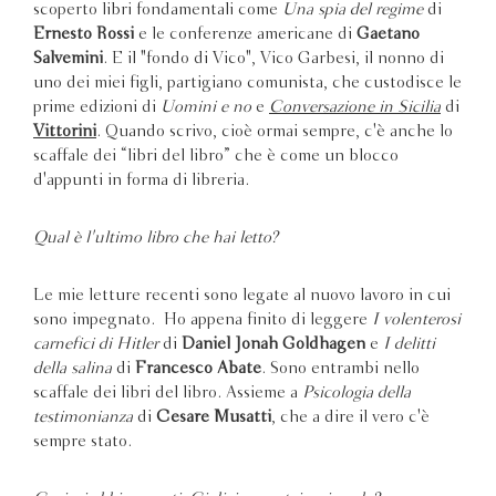
scoperto libri fondamentali come
Una spia del regime
di
Ernesto Rossi
e le conferenze americane di
Gaetano
Salvemini
. E il "fondo di Vico", Vico Garbesi, il nonno di
uno dei miei figli, partigiano comunista, che custodisce le
prime edizioni di
Uomini e no
e
Conversazione in Sicilia
di
Vittorini
. Quando scrivo, cioè ormai sempre, c'è anche lo
scaffale dei “libri del libro” che è come un blocco
d'appunti in forma di libreria.
Qual è l'ultimo libro che hai letto?
Le mie letture recenti sono legate al nuovo lavoro in cui
sono impegnato. Ho appena finito di leggere
I volenterosi
carnefici di Hitler
di
Daniel Jonah Goldhagen
e
I delitti
della salina
di
Francesco Abate
. Sono entrambi nello
scaffale dei libri del libro. Assieme a
Psicologia della
testimonianza
di
Cesare Musatti
, che a dire il vero c'è
sempre stato.