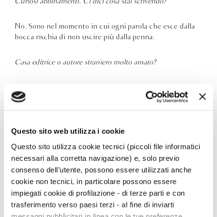
Curiosi abbinamenti. Ci dici cosa stai scrivendo?
No. Sono nel momento in cui ogni parola che esce dalla
bocca rischia di non uscire più dalla penna.
Casa editrice o autore straniero molto amato?
Se devo fare un solo nome dico
Javier Cercas
.
Un titolo che ti rappresenta o che vorresti aver scoperto tu.
Questo sito web utilizza i cookie
L’orologio
di
Carlo Levi
.
Questo sito utilizza cookie tecnici (piccoli file informatici
necessari alla corretta navigazione) e, solo previo
C’è un libro che ti ha salvato in un momento difficile, o che
consenso dell’utente, possono essere utilizzati anche
ha cambiato il tuo percorso di vita?
cookie non tecnici, in particolare possono essere
impiegati cookie di profilazione - di terze parti e con
Sicuramente
Lessico famigliare
di
Natalia Ginzburg
. Ha
trasferimento verso paesi terzi - al fine di inviarti
funzionato, da adolescente, come aveva funzionato Gian
messaggi pubblicitari in linea con le tue preferenze,