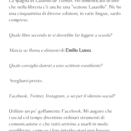
La Spagna di
Lazarillo de Tormes
. Ho dimenticato di dire
che nella libreria c'è anche una “sezione Lazarillo”. Ne ho
una cinquantina di diverse edizioni, in varie lingue, sardo
compreso.
Quale libro secondo te si dovrebbe far leggere a scuola?
Marcia su Roma e dintorni
di
Emilio Lussu
.
Quale consiglio daresti a uno scrittore esordiente?
Svegliarsi presto.
Facebook, Twitter, Instagram, o sei per il silenzio-social?
Utilizzo un po’ goffamente Facebook. Mi auguro che
i social col tempo diventino ordinari strumenti di
comunicazione e che tutti arrivino a usarli in modo
equilibrato, come se i loro interlocutori non fossero