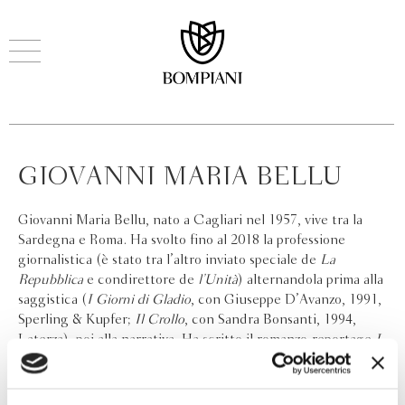
GIOVANNI MARIA BELLU
Giovanni Maria Bellu, nato a Cagliari nel 1957, vive tra la
Sardegna e Roma. Ha svolto fino al 2018 la professione
giornalistica (è stato tra l’altro inviato speciale de
La
Repubblica
e condirettore de
l’Unità
) alternandola prima alla
saggistica (
I Giorni di Gladio
, con Giuseppe D’Avanzo, 1991,
Sperling & Kupfer;
Il Crollo
, con Sandra Bonsanti, 1994,
Laterza), poi alla narrativa. Ha scritto il romanzo-reportage
I
fantasmi di Portopalo
(Mondadori 2004) e, per Bompiani, il
romanzo
L’uomo che volle essere Perón
(2008).