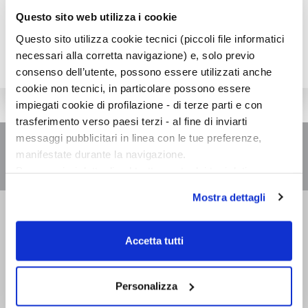
Questo sito web utilizza i cookie
Questo sito utilizza cookie tecnici (piccoli file informatici
necessari alla corretta navigazione) e, solo previo
consenso dell’utente, possono essere utilizzati anche
cookie non tecnici, in particolare possono essere
impiegati cookie di profilazione - di terze parti e con
trasferimento verso paesi terzi - al fine di inviarti
messaggi pubblicitari in linea con le tue preferenze,
manifestate durante la navigazione.
Per maggiori dettagli sul trattamento dei tuoi dati
personali durante la navigazione, e per modificare le tue
Mostra dettagli
scelte privacy sui cookie, ti invitiamo a prendere visione
Bompiani è un marchio
dell’
informativa cookie
.
Giunti Editore
Chiudendo il banner tramite la “X” prosegui la
Accetta tutti
navigazione senza alcuna profilazione e con installazione
dei soli cookie tecnici. Selezionando “Accetta tutti” presti
Sede operativa
il tuo consenso alla profilazione che potrai revocare in
Personalizza
Via Bolognese 165,
ogni momento
Revoca
50139 Firenze