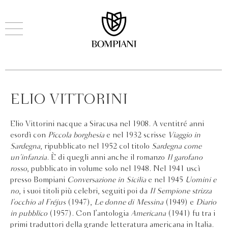
ELIO VITTORINI
Elio Vittorini nacque a Siracusa nel 1908. A ventitré anni
esordì con
Piccola borghesia
e nel 1932 scrisse
Viaggio in
Sardegna
, ripubblicato nel 1952 col titolo
Sardegna come
un’infanzia
. È di quegli anni anche il romanzo
Il garofano
rosso
, pubblicato in volume solo nel 1948. Nel 1941 uscì
presso Bompiani
Conversazione in Sicilia
e nel 1945
Uomini e
no
, i suoi titoli più celebri, seguiti poi da
Il Sempione strizza
l’occhio al Fréjus
(1947),
Le donne di Messina
(1949) e
Diario
in pubblico
(1957). Con l’antologia
Americana
(1941) fu tra i
primi traduttori della grande letteratura americana in Italia.