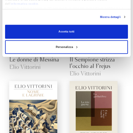
dell’
informativa cookie
.
Chiudendo il banner tramite la “X” prosegui la navigazione senza alcuna profilazione e
con installazione dei soli cookie tecnici. Selezionando “Accetta tutti” presti il tuo
Mostra dettagli
consenso alla profilazione che potrai revocare in ogni momento
Revoca
Accetta tutti
Personalizza
Le donne di Messina
Il Sempione strizza
l'occhio al Frejus
Elio Vittorini
Elio Vittorini