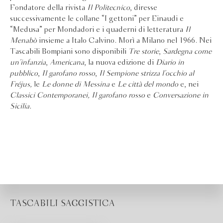
Fondatore della rivista
Il Politecnico
, diresse
successivamente le collane “I gettoni” per Einaudi e
“Medusa” per Mondadori e i quaderni di letteratura
Il
Menabò
insieme a Italo Calvino. Morì a Milano nel 1966. Nei
Tascabili Bompiani sono disponibili
Tre storie
,
Sardegna come
un’infanzia
,
Americana
, la nuova edizione di
Diario in
pubblico
,
Il garofano rosso
,
Il Sempione strizza l’occhio al
Fréjus,
le
Le donne di Messina
e
Le città del mondo
e, nei
Classici Contemporanei, Il garofano rosso
e
Conversazione in
Sicilia.
TASCABILI SAGGISTICA