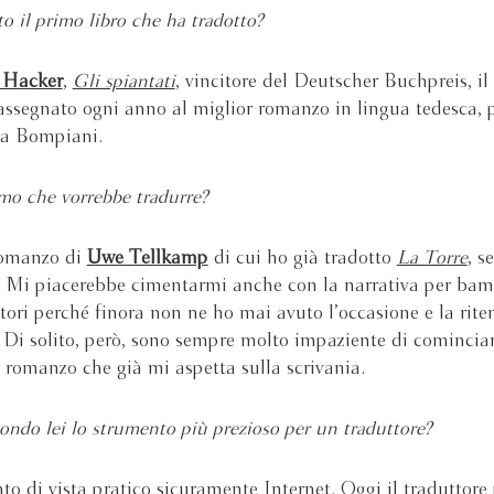
to il primo libro che ha tradotto?
 Hacker
,
Gli spiantati
,
vincitore del Deutscher Buchpreis, il
assegnato ogni anno al miglior romanzo in lingua tedesca, 
da Bompiani.
imo che vorrebbe tradurre?
romanzo di
Uwe Tellkamp
di cui ho già tradotto
La Torre
, s
 Mi piacerebbe cimentarmi anche con la narrativa per bam
ttori perché finora non ne ho mai avuto l’occasione e la rit
. Di solito, però, sono sempre molto impaziente di comincia
l romanzo che già mi aspetta sulla scrivania.
ondo lei lo strumento più prezioso per un traduttore?
o di vista pratico sicuramente Internet. Oggi il traduttore