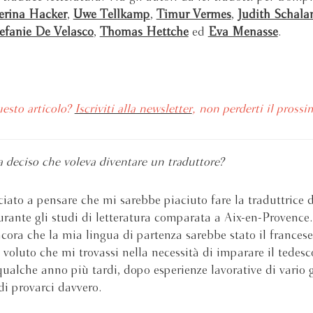
erina Hacker
,
Uwe Tellkamp
,
Timur Vermes
,
Judith Schala
efanie De Velasco
,
Thomas Hettche
ed
Eva Menasse
.
uesto articolo?
Iscriviti alla newsletter
, non perderti il prossi
deciso che voleva diventare un traduttore?
ato a pensare che mi sarebbe piaciuto fare la traduttrice 
urante gli studi di letteratura comparata a Aix-en-Provence.
cora che la mia lingua di partenza sarebbe stato il francese,
 voluto che mi trovassi nella necessità di imparare il tedesc
qualche anno più tardi, dopo esperienze lavorative di vario 
di provarci davvero.