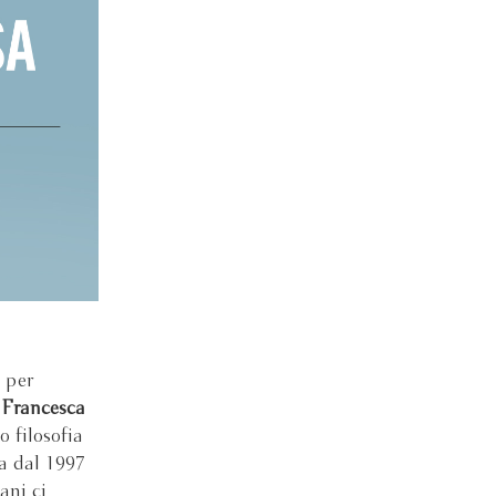
, per
n
Francesca
o filosofia
a dal 1997
ani ci