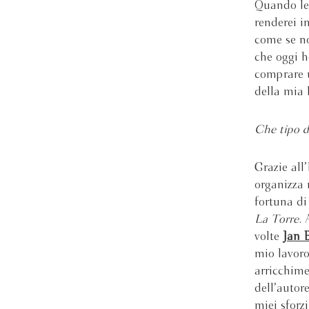
Quando leg
renderei i
come se no
che oggi h
comprare u
della mia l
Che tipo d
Grazie all
organizza 
fortuna di
La Torre
.
volte
Jan 
mio lavor
arricchime
dell’autor
miei sforzi