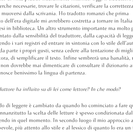
cerche necessarie, trovare le citazioni, verificare la correttez
 muoversi dalla scrivania. Ho tradotto romanzi che prima
o dell’era digitale mi avrebbero costretta a tornare in Italia
si in biblioteca. Un altro strumento importante ma molto 
ntato dalla sensibilità del traduttore, dalla capacità di legg
endo i vari registri ed entrare in sintonia con lo stile dell’au
a parte i propri gusti, senza cedere alla tentazione di migli
ora, di semplificare il testo. Infine sembrerà una banalità,
 non dovrebbe mai dimenticare di consultare il dizionario 
osce benissimo la lingua di partenza.
duttore ha influito su di lei come lettore? In che modo?
do di leggere è cambiato da quando ho cominciato a fare q
Innanzitutto la scelta delle letture è spesso condizionata dal
endo in quel momento. In secondo luogo il mio approccio al
evole, più attento allo stile e al lessico di quanto lo era un