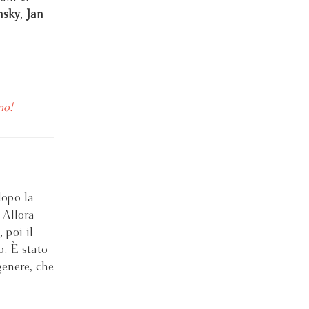
nsky
,
Jan
mo!
dopo la
 Allora
 poi il
o. È stato
genere, che