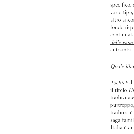
specifico,
vario tipo
altro anco
fondo rispe
continuato
delle isol
entrambi 
Quale libr
Tschick
d
il titolo
Un
traduzione
purtroppo,
tradurre è
saga famil
Italia è a