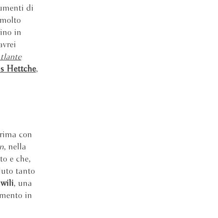
rumenti di
 molto
fino in
avrei
tlante
s Hettche
,
 prima con
n
, nella
to e che,
luto tanto
wili
, una
omento in