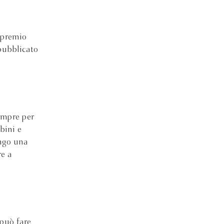
 premio
pubblicato
empre per
bini e
engo una
re a
 può fare