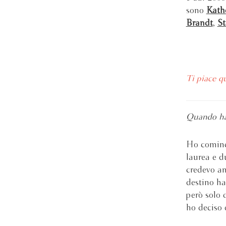
sono
Kath
Brandt
,
St
Ti piace q
Quando ha 
Ho cominci
laurea e d
credevo an
destino ha
però solo 
ho deciso 