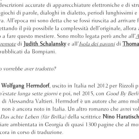
 descrizioni accurate di apparecchiature elettroniche e di st
, giochi di parole, dialoghi in dialetto, periodi lunghissimi e
ra. All’epoca mi sono detta che se fossi riuscita ad arrivare 
ttando il più possibile la complessità dell’originale, allora 
 a fare questo mestiere. Sono molto legata però anche all’
A
e remote
di
Judith Schalansky
e all’
Isola dei pavoni
di
Thoma
pubblicati da Bompiani.
o vorrebbe aver tradotto?
i
Wolfgang Herrndorf
, uscito in Italia nel 2012 per Rizzoli
’estate lunga sette giorni
e poi, nel 2015, con
Good By Berli
 di Alessandra Valtieri. Herrndorf è un autore che amo mol
 non è ancora noto in Italia. Un altro romanzo che avrei vo
Das achte Leben (für Brilka)
della scrittrice
Nino Haratisch
iare ambientata in Georgia di quasi 1300 pagine che al m
ncora in corso di traduzione.