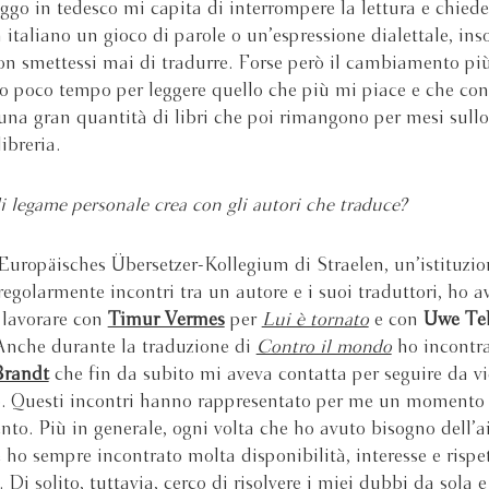
go in tedesco mi capita di interrompere la lettura e chie
n italiano un gioco di parole o un’espressione dialettale, in
n smettessi mai di tradurre. Forse però il cambiamento pi
o poco tempo per leggere quello che più mi piace e che con
na gran quantità di libri che poi rimangono per mesi sullo
ibreria.
i legame personale crea con gli autori che traduce?
’Europäisches Übersetzer-Kollegium di Straelen, un’istituzi
regolarmente incontri tra un autore e i suoi traduttori, ho a
 lavorare con
Timur Vermes
per
Lui è tornato
e con
Uwe Te
 Anche durante la traduzione di
Contro il mondo
ho incontra
Brandt
che fin da subito mi aveva contatta per seguire da vi
o. Questi incontri hanno rappresentato per me un momento
nto. Più in generale, ogni volta che ho avuto bisogno dell’a
e ho sempre incontrato molta disponibilità, interesse e rispet
. Di solito, tuttavia, cerco di risolvere i miei dubbi da sola e