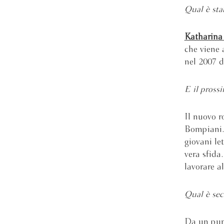
Qual è sta
Katharina
che viene 
nel 2007 
E il pross
Il nuovo 
Bompiani.
giovani le
vera sfida
lavorare a
Qual è sec
Da un punt