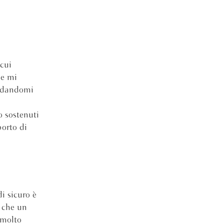
 cui
 e mi
, dandomi
o sostenuti
porto di
i sicuro è
à che un
 molto