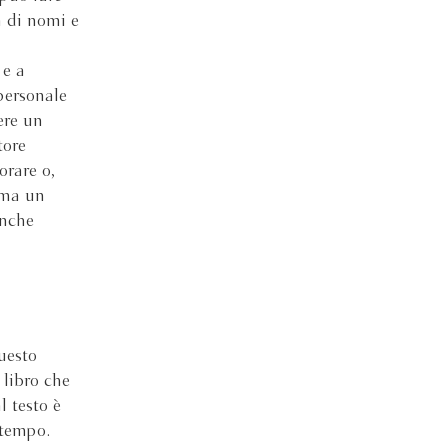
za di nomi e
 e a
personale
ere un
tore
orare o,
 ma un
anche
uesto
 libro che
 testo è
 tempo.