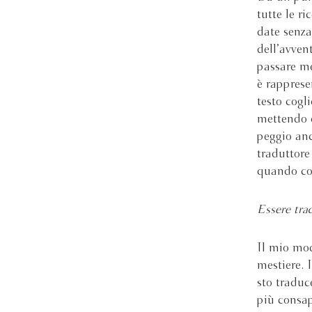
tutte le ri
date senza
dell’avvent
passare me
è rapprese
testo cogli
mettendo d
peggio anc
traduttore
quando con
Essere tra
Il mio mo
mestiere. 
sto traduc
più consap