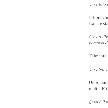
Un titolo c
Il libro c
Italia è s
C’è un lib
percorso di
Talmente t
Un libro c
Un roman
molto. Mi 
Qual è il 