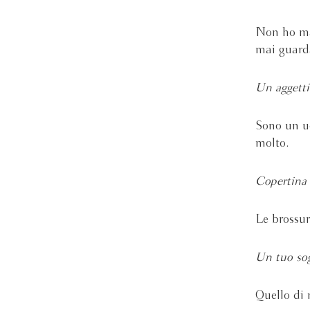
Non ho ma
mai guard
Un aggettiv
Sono un u
molto.
Copertina 
Le brossur
Un tuo so
Quello di 