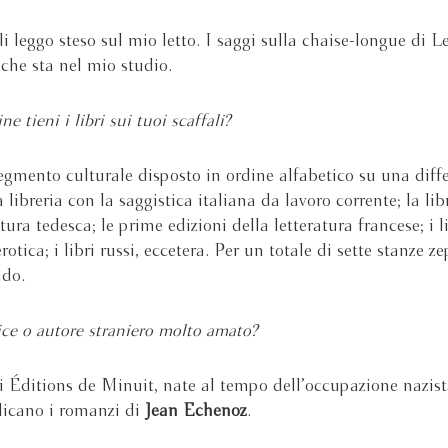
li leggo steso sul mio letto. I saggi sulla chaise-longue di L
che sta nel mio studio.
ne tieni i libri sui tuoi scaffali?
gmento culturale disposto in ordine alfabetico su una diff
a libreria con la saggistica italiana da lavoro corrente; la lib
ltura tedesca; le prime edizioni della letteratura francese; i l
rotica; i libri russi, eccetera. Per un totale di sette stanze z
ndo.
ice o autore straniero molto amato?
i Éditions de Minuit, nate al tempo dell’occupazione nazist
licano i romanzi di
Jean Echenoz
.