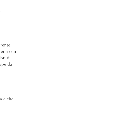
e
erente
reria con i
ibri di
eppe da
a e che