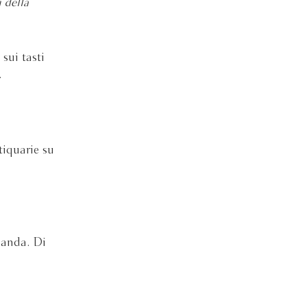
 della
sui tasti
.
tiquarie su
manda. Di