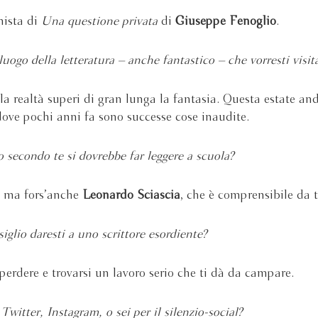
nista di
Una questione privata
di
Giuseppe Fenoglio
.
luogo della letteratura – anche fantastico – che vorresti visit
la realtà superi di gran lunga la fantasia. Questa estate an
dove pochi anni fa sono successe cose inaudite.
o secondo te si dovrebbe far leggere a scuola?
, ma fors’anche
Leonardo Sciascia
, che è comprensibile da t
iglio daresti a uno scrittore esordiente?
 perdere e trovarsi un lavoro serio che ti dà da campare.
witter, Instagram, o sei per il silenzio-social?