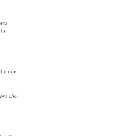
erza
 la
 che non
ibro che