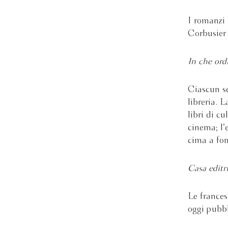
I romanzi 
Corbusier 
In che ordi
Ciascun se
libreria. L
libri di cu
cinema; l’e
cima a fo
Casa editr
Le frances
oggi pubb