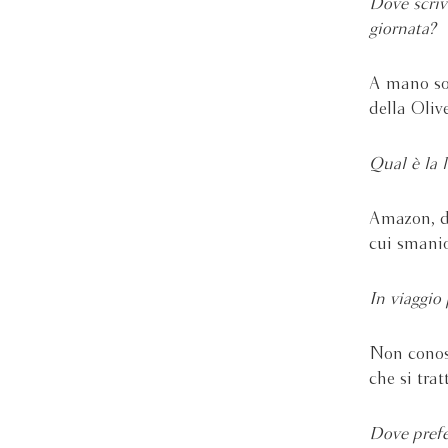
Dove scriv
giornata?
A mano so 
della Oliv
Qual è la l
Amazon, do
cui smanio
In viaggio 
Non conos
che si trat
Dove prefe