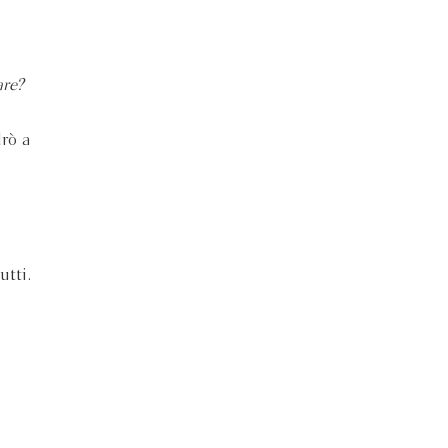
are?
drò a
utti.