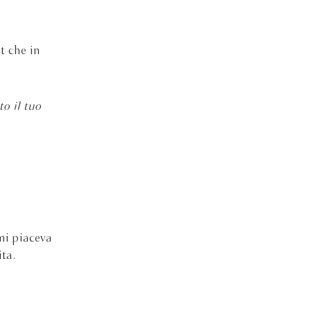
t che in
to il tuo
mi piaceva
ta.