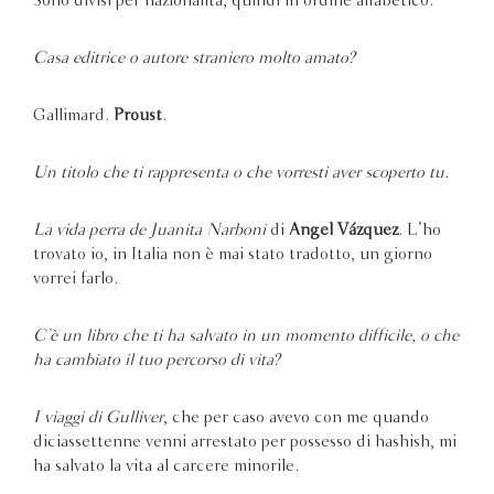
Sono divisi per nazionalità, quindi in ordine alfabetico.
Casa editrice o autore straniero molto amato?
Gallimard.
Proust
.
Un titolo che ti rappresenta o che vorresti aver scoperto tu.
La vida perra de Juanita Narboni
di
Angel Vázquez
. L’ho
trovato io, in Italia non è mai stato tradotto, un giorno
vorrei farlo.
C’è un libro che ti ha salvato in un momento difficile, o che
ha cambiato il tuo percorso di vita?
I viaggi di Gulliver
, che per caso avevo con me quando
diciassettenne venni arrestato per possesso di hashish, mi
ha salvato la vita al carcere minorile.