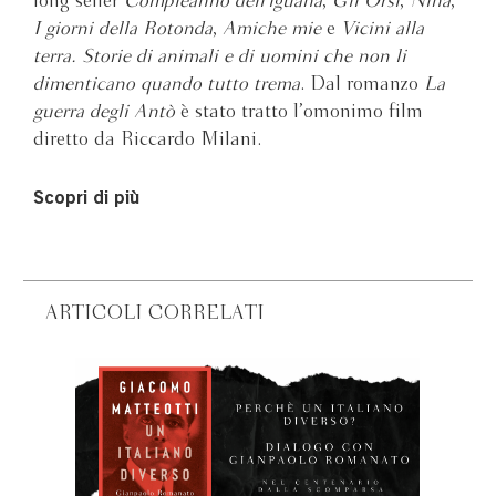
long seller
Compleanno dell’iguana
,
Gli Orsi
,
Nina
,
I giorni della Rotonda
,
Amiche mie
e
Vicini alla
terra. Storie di animali e di uomini che non li
dimenticano quando tutto trema
. Dal romanzo
La
guerra degli Antò
è stato tratto l’omonimo film
diretto da Riccardo Milani.
Scopri di più
ARTICOLI CORRELATI