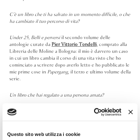
C’è un libro che ti ha salvato in un momento difficile, o che
ha cambiato il tuo percorso di vita?
Under 25, Belli e perversi
il secondo volume delle
antologie curate da
Pier Vittorio Tondelli
, comprato alla
Libreria delle Moline a Bologna: il mio è davvero un caso
in cui un libro cambia il corso di una vita visto che ho
cominciato a scrivere dopo averlo letto e ho pubblicato le
mie prime cose in
Papergang
, il terzo e ultimo volume della
serie.
Un libro che hai regalato a una persona amata?
Tutti i libri regalati ai miei figli, scelti con loro e per loro
Qual è il personaggio letterario che hai amato
Questo sito web utilizza i cookie
maggiormente?