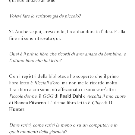
quando andavo all’asilo.
Volevi fare lo scrittore già da piccolo?
Sì. Anche se poi, crescendo, ho abbandonato l’idea. E alla
fine mi sono ritrovata qui.
Qual è il primo libro che ricordi di aver amato da bambino, e
l’ultimo libro che hai letto?
Con i registri della biblioteca ho scoperto che il primo
libro letto è
Riccioli d’oro
, ma non me lo ricordo molto.
Tra i libri a cui sono più affezionata ci sono senz’altro
Piccole donne
, il
GGG
di
Roald Dahl
e
Ascolta il mio cuore
di
Bianca Pitzorno
. L’ultimo libro letto è
Chav
di
D.
Hunter
.
Dove scrivi, come scrivi (a mano o su un computer) e in
quali momenti della giornata?