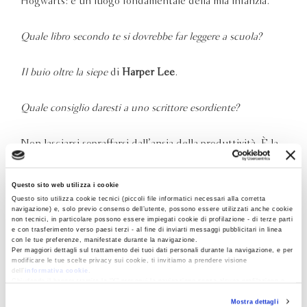
Hogwarts: è un luogo fondamentale della mia infanzia.
Quale libro secondo te si dovrebbe far leggere a scuola?
Il buio oltre la siepe
di
Harper Lee
.
Quale consiglio daresti a uno scrittore esordiente?
Non lasciarsi sopraffarsi dall’ansia della produttività. È la
peggior nemica della lucidità.
Questo sito web utilizza i cookie
Facebook, Twitter, Instagram, o sei per il silenzio-social?
Questo sito utilizza cookie tecnici (piccoli file informatici necessari alla corretta
navigazione) e, solo previo consenso dell’utente, possono essere utilizzati anche cookie
non tecnici, in particolare possono essere impiegati cookie di profilazione - di terze parti
Uso Instagram, ma con parsimonia.
e con trasferimento verso paesi terzi - al fine di inviarti messaggi pubblicitari in linea
con le tue preferenze, manifestate durante la navigazione.
Per maggiori dettagli sul trattamento dei tuoi dati personali durante la navigazione, e per
modificare le tue scelte privacy sui cookie, ti invitiamo a prendere visione
Un aggettivo per il tuo carattere e un carattere di stampa che
dell’
informativa cookie
.
ti piace.
Chiudendo il banner tramite la “X” prosegui la navigazione senza alcuna profilazione e
con installazione dei soli cookie tecnici. Selezionando “Accetta tutti” presti il tuo
Mostra dettagli
consenso alla profilazione che potrai revocare in ogni momento
Revoca