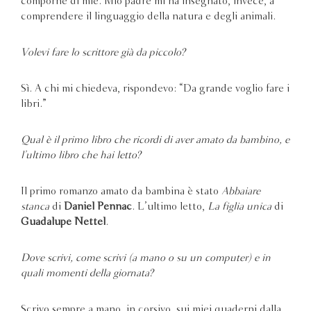
comporne di mie. Mio padre mi ha insegnato, invece, a
comprendere il linguaggio della natura e degli animali.
Volevi fare lo scrittore già da piccolo?
Sì. A chi mi chiedeva, rispondevo: “Da grande voglio fare i
libri.”
Qual è il primo libro che ricordi di aver amato da bambino, e
l’ultimo libro che hai letto?
Il primo romanzo amato da bambina è stato
Abbaiare
stanca
di
Daniel Pennac
. L’ultimo letto,
La figlia unica
di
Guadalupe Nettel
.
Dove scrivi, come scrivi (a mano o su un computer) e in
quali momenti della giornata?
Scrivo sempre a mano, in corsivo, sui miei quaderni dalla