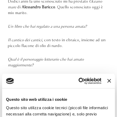
Dodici anni fa uno sconosciuto mi ha prestato
Oceano
mare
di
Alessandro Baricco
. Quello sconosciuto oggi è
mio marito.
Un libro che hai regalato a una persona amata?
Il cantico dei cantici
, con testo in ebraico, insieme ad un
piccolo flacone di olio di nardo.
Qual è il personaggio letterario che hai amato
maggiormente?
Remedios la bella, in
Cent’anni di solitudine
.
E quale il luogo della letteratura – anche fantastico – che
vorresti visitare?
Questo sito web utilizza i cookie
Questo sito utilizza cookie tecnici (piccoli file informatici
Vorrei visitare Comala e le sue strade, per ascoltare le
necessari alla corretta navigazione) e, solo previo