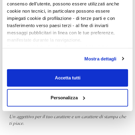
voci di Juan Rulfo.
consenso dell’utente, possono essere utilizzati anche
cookie non tecnici, in particolare possono essere
Quale libro secondo te si dovrebbe far leggere a scuola?
impiegati cookie di profilazione - di terze parti e con
trasferimento verso paesi terzi - al fine di inviarti
L’anima smarrita
di
Olga Tokarczuk
, illustrato da
Joanna
messaggi pubblicitari in linea con le tue preferenze,
Concejo
.
manifestate durante la navigazione.
Per maggiori dettagli sul trattamento dei tuoi dati
personali durante la navigazione, e per modificare le tue
Quale consiglio daresti a uno scrittore esordiente?
Mostra dettagli
scelte privacy sui cookie, ti invitiamo a prendere visione
dell’
informativa cookie
.
Solamente scrivere.
Chiudendo il banner tramite la “X” prosegui la
Accetta tutti
navigazione senza alcuna profilazione e con installazione
Facebook, Twitter, Instagram, o sei per il silenzio-social?
dei soli cookie tecnici. Selezionando “Accetta tutti” presti
il tuo consenso alla profilazione che potrai revocare in
Personalizza
Facebook, Twitter e Instagram, ma nell’essenzialità.
ogni momento
Revoca
Un aggettivo per il tuo carattere e un carattere di stampa che
ti piace.