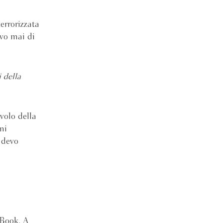
terrorizzata
vo mai di
 della
avolo della
mi
 devo
eBook. A