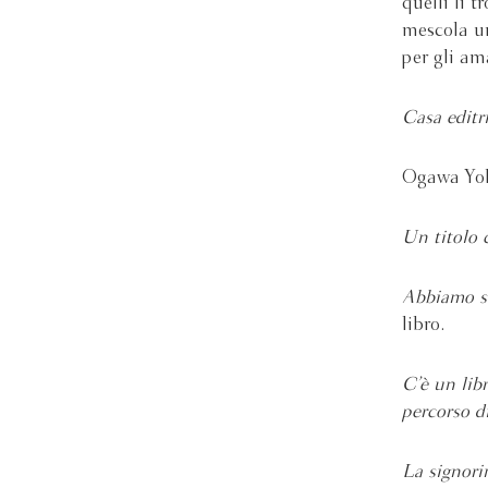
quelli li 
mescola un
per gli am
Casa editr
Ogawa Yo
Un titolo c
Abbiamo se
libro.
C’è un lib
percorso di
La signori