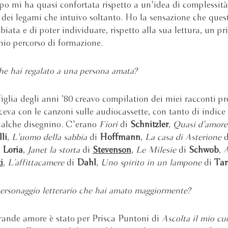
po mi ha quasi confortata rispetto a un'idea di complessità
e dei legami che intuivo soltanto. Ho la sensazione che ques
iata e di poter individuare, rispetto alla sua lettura, un p
io percorso di formazione.
he hai regalato a una persona amata?
iglia degli anni ’80 creavo compilation dei miei racconti pre
ceva con le canzoni sulle audiocassette, con tanto di indice 
alche disegnino. C'erano
Fiori
di
Schnitzler
,
Quasi d'amore
li
,
L'uomo della sabbia
di
Hoffmann
,
La casa di Asterione
d
i
Loria
,
Janet la storta
di
Stevenson
,
Le Milesie
di
Schwob
,
A
i
,
L’affittacamere
di
Dahl
,
Uno spirito in un lampone
di
Tar
personaggio letterario che hai amato maggiormente?
rande amore è stato per Prisca Puntoni di
Ascolta il mio c