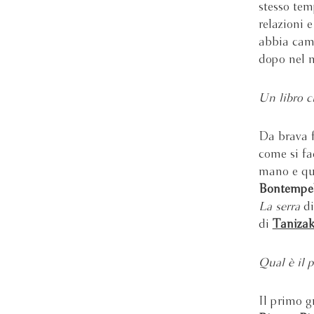
stesso tem
relazioni 
abbia camb
dopo nel m
Un libro c
Da brava f
come si fa
mano e qu
Bontempel
La serra
d
di
Tanizak
Qual è il 
Il primo g