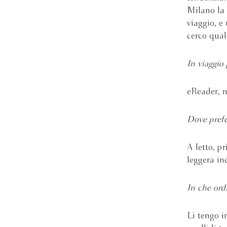
Milano la 
viaggio, e
cerco qual
In viaggio 
eReader, m
Dove prefe
A letto, p
leggera in
In che ordi
Li tengo i