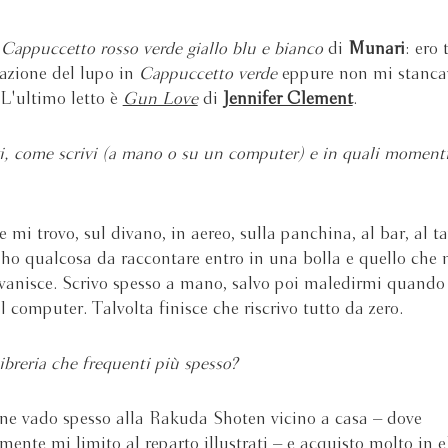
è
Cappuccetto rosso verde giallo blu e bianco
di
Munari
: ero 
trazione del lupo in
Cappuccetto verde
eppure non mi stanca
. L'ultimo letto è
Gun Love
di
Jennifer Clement
.
i, come scrivi (a mano o su un computer) e in quali momenti
e mi trovo, sul divano, in aereo, sulla panchina, al bar, al t
 ho qualcosa da raccontare entro in una bolla e quello che 
vanisce. Scrivo spesso a mano, salvo poi maledirmi quando
l computer. Talvolta finisce che riscrivo tutto da zero.
ibreria che frequenti più spesso?
ne vado spesso alla Rakuda Shoten vicino a casa – dove
mente mi limito al reparto illustrati – e acquisto molto in 