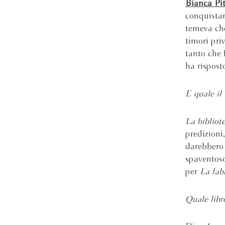
Bianca Pi
conquistar
temeva che
timori pri
tanto che 
ha rispos
E quale il 
La bibliot
predizioni,
darebbero 
spaventoso
per
La fab
Quale libr