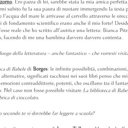
tzorno
. Ero pazza di lei, sarebbe stata la mia amica perfetta
mi subito fu la sua paura di nuotare immergendo la testa 
 l'acqua del mare le arrivasse al cervello attraverso le orecc
vi di fondamento scientifico erano anche il mio forte! Desid
fosse reale che ho scritto all'autrice una lettera: Bianca Pit
to, facendo di me una bambina davvero davvero contenta.
luogo della letteratura – anche fantastico – che vorresti visit
eca di Babele
di
Borges
: le infinite possibilità, combinazioni,
 alternative, significati racchiusi nei suoi libri penso che mi
emozioni contraddittorie, potenti, che oscillano tra il fantas
. Nel caso non fosse possibile visitare
La biblioteca di Babe
brica di cioccolato
.
o secondo te si dovrebbe far leggere a scuola?