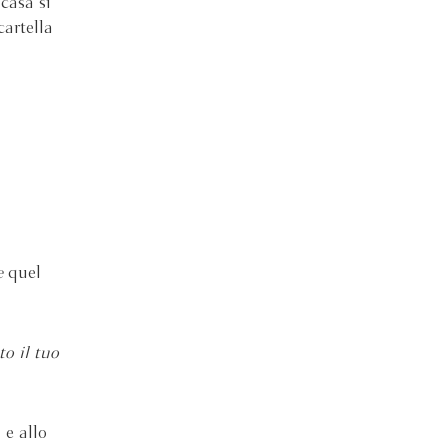
 casa si
cartella
e
quel
to il tuo
 e allo