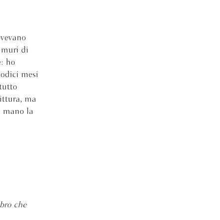
avevano
 muri di
: ho
dodici mesi
tutto
ittura, ma
n mano la
ibro che