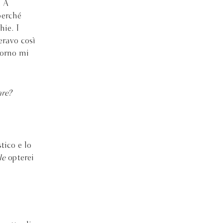
. A
perché
hie. I
eravo così
zorno mi
are?
tico e lo
le
opterei