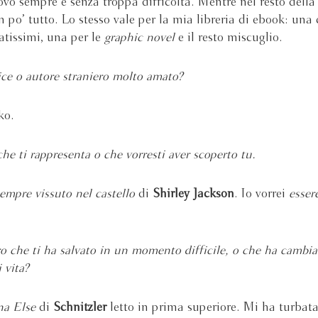
trovo sempre e senza troppa difficoltà. Mentre nel resto della
 po’ tutto. Lo stesso vale per la mia libreria di ebook: una 
atissimi, una per le
graphic novel
e il resto miscuglio.
ice o autore straniero molto amato?
ko.
he ti rappresenta o che vorresti aver scoperto tu.
mpre vissuto nel castello
di
Shirley Jackson
. Io vorrei
esser
ro che ti ha salvato in un momento difficile, o che ha cambia
 vita?
na Else
di
Schnitzler
letto in prima superiore. Mi ha turbata