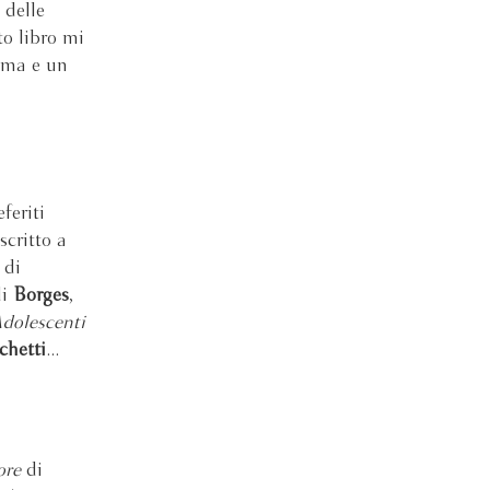
 delle
to libro mi
rima e un
feriti
scritto a
di
i
Borges
,
dolescenti
chetti
...
uore
di