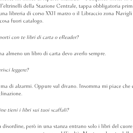
Feltrinelli della Stazione Centrale, tappa obbligatoria prim
 una libreria di corso XXII marzo o il Libraccio zona Navigl
cosa fuori catalogo.
porti con te libri di carta o eReader?
a almeno un libro di carta devo averlo sempre.
risci leggere?
rima di alzarmi. Oppure sul divano. Insomma mi piace che c
clinazione.
ne tieni i libri sui tuoi scaffali?
n disordine, però in una stanza entrano solo i libri del cuor