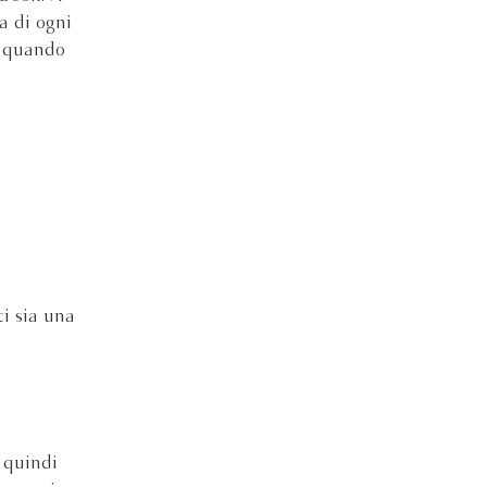
a di ogni
i quando
i sia una
e quindi